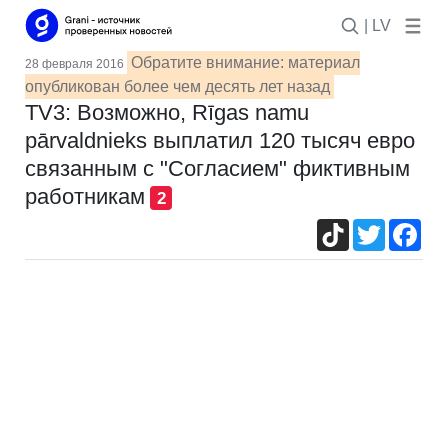
| LV
Обратите внимание: материал
28 февраля 2016
опубликован более чем десять лет назад
TV3: Возможно, Rīgas namu
pārvaldnieks выплатил 120 тысяч евро
связанным с "Согласием" фиктивным
работникам
2
TikTok
Twitter
Fac