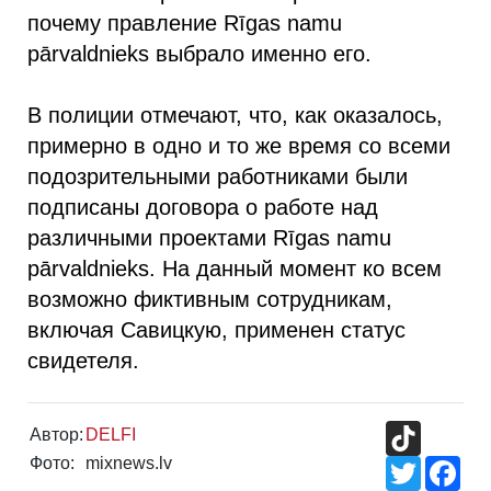
почему правление Rīgas namu
pārvaldnieks выбрало именно его.
В полиции отмечают, что, как оказалось,
примерно в одно и то же время со всеми
подозрительными работниками были
подписаны договора о работе над
различными проектами Rīgas namu
pārvaldnieks. На данный момент ко всем
возможно фиктивным сотрудникам,
включая Савицкую, применен статус
свидетеля.
TikTok
Автор:
DELFI
Фото:
mixnews.lv
Twitter
Fac