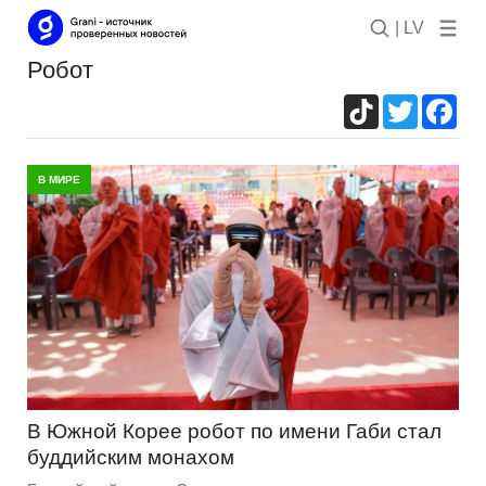
| LV
робот
TikTok
Twitter
Fac
В МИРЕ
В Южной Корее робот по имени Габи стал
буддийским монахом