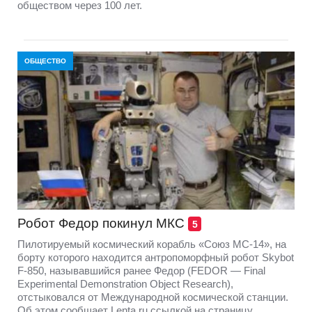
обществом через 100 лет.
ОБЩЕСТВО
Робот Федор покинул МКС
5
Пилотируемый космический корабль «Союз МС-14», на
борту которого находится антропоморфный робот Skybot
F-850, называвшийся ранее Федор (FEDOR — Final
Experimental Demonstration Object Research),
отстыковался от Международной космической станции.
Об этом сообщает Lenta.ru ссылкой на страницу