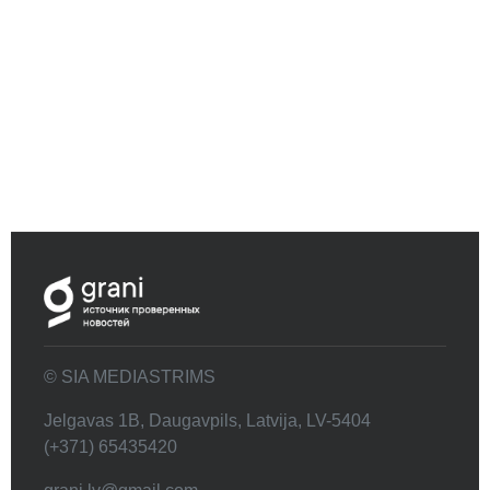
© SIA MEDIASTRIMS
Jelgavas 1B, Daugavpils, Latvija, LV-5404
(+371) 65435420