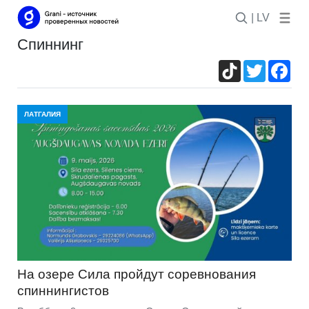
| LV
спиннинг
TikTok
Twitter
Fac
ЛАТГАЛИЯ
На озере Сила пройдут соревнования
спиннингистов