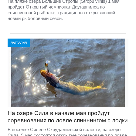
На пляже озера Большие Стропы (Stropu vilnis) 1 мая
пройдет Открытый чемпионат Даугавпилса по
спиннинговой рыбалке, традиционно открывающий
новый рыболовный сезон.
ЛАТГАЛИЯ
На озере Сила в начале мая пройдут
соревнования по ловле спиннингом с лодки
В поселке Силене Скрудалиенской волости, на озеро
Сила, 9 мая состоятся открытые соревнования по ловле