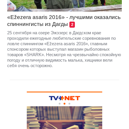
«Ežezera asaris 2016» - лучшими оказались
спиннингисты из Дагды
2
25 сентября на озере Эжэзерс в Дагдском крае
проходили ежегодные любительские соревнования по
ловле спиннингом «Ežezera asaris 2016», главным
спонсором которых выступал магазин рыболовных
товаров «SHARK». Несмотря на чрезвычайно спокойную
погоду и отличную видимость малька, хищники вели
себя очень осторожно.