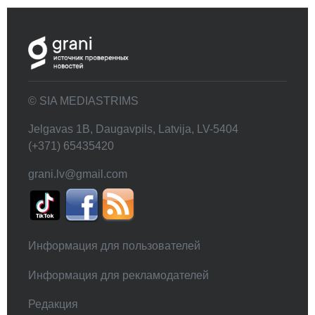
© SIA MEDIASTRIMS
Jelgavas 1B, Daugavpils, Latvija, LV-5404
(+371) 65435420
grani.lv@gmail.com
Информация для пользователей
Информация для рекламодателей
Редакция