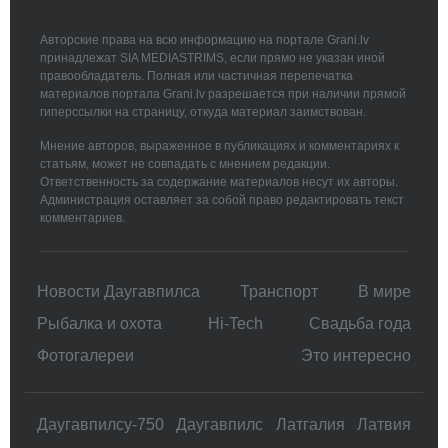
Авторские права на всю информацию на портале Grani.lv
принадлежат SIA MEDIASTRIMS, если прямо не указан иной
правообладатель. Полная или частичная перепечатка
материалов портала Grani.lv разрешается при наличии прямой
гиперссылки на страницу, откуда материал заимствован.
Мнение авторов, выраженное в публикациях и комментариях к
статьям, может не совпадать с мнением редакции.
Ответственность за содержание материалов несут их авторы.
Администрация оставляет за собой право редактировать текст
комментариев.
Новости Даугавпилса
Транспорт
В мире
Рыбалка и охота
Hi-Tech
Свадьбa года
Фотогалереи
Это интересно
Даугавпилсу-750
Даугавпилс
Латгалия
Латвия