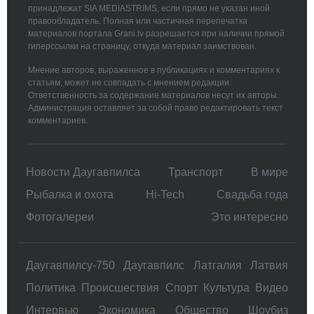
принадлежат SIA MEDIASTRIMS, если прямо не указан иной
правообладатель. Полная или частичная перепечатка
материалов портала Grani.lv разрешается при наличии прямой
гиперссылки на страницу, откуда материал заимствован.
Мнение авторов, выраженное в публикациях и комментариях к
статьям, может не совпадать с мнением редакции.
Ответственность за содержание материалов несут их авторы.
Администрация оставляет за собой право редактировать текст
комментариев.
Новости Даугавпилса
Транспорт
В мире
Рыбалка и охота
Hi-Tech
Свадьбa года
Фотогалереи
Это интересно
Даугавпилсу-750
Даугавпилс
Латгалия
Латвия
Политика
Происшествия
Спорт
Культура
Видео
Интервью
Экономика
Общество
Шоубиз