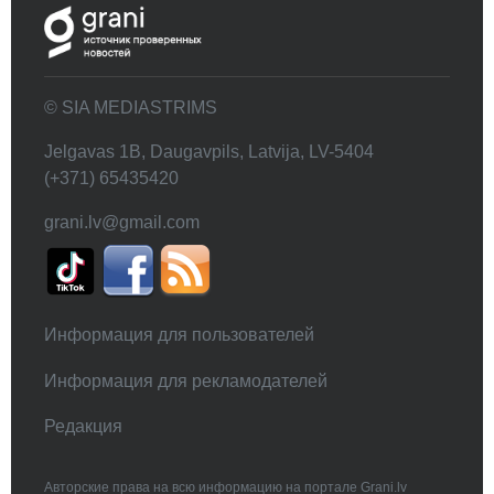
© SIA MEDIASTRIMS
Jelgavas 1B, Daugavpils, Latvija, LV-5404
(+371) 65435420
grani.lv@gmail.com
Информация для пользователей
Информация для рекламодателей
Редакция
Авторские права на всю информацию на портале Grani.lv