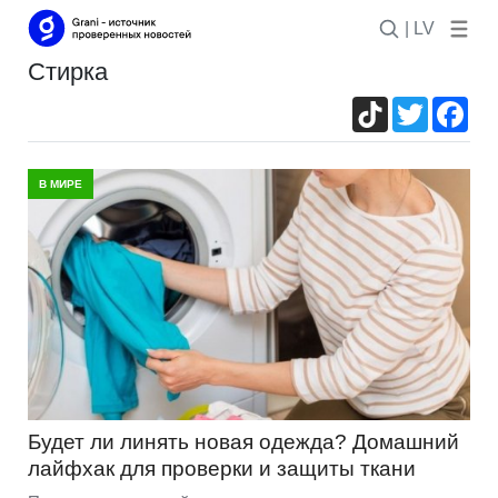
| LV
стирка
TikTok
Twitter
Fac
В МИРЕ
Будет ли линять новая одежда? Домашний
лайфхак для проверки и защиты ткани