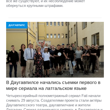
все же существуют, и их несоблюдение может
обернуться крупными штрафами.
ДАУГАВПИЛС
В Даугавпилсе начались съемки первого в
мире сериала на латгальском языке
Четырехсерийный полнометражный сериал Fati начали
снимать 29 августа. Создателями проекта стали актёры
Даугавпилсского театра, даугавпилчане и жители
Латгалии. Сериал планируется снимать в Даугавпилсе и