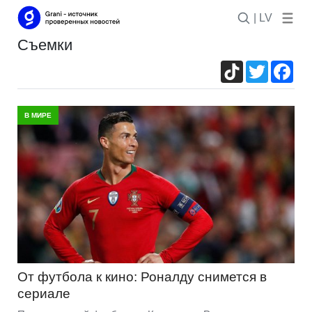
| LV
съемки
TikTok
Twitter
Fac
В МИРЕ
От футбола к кино: Роналду снимется в
сериале