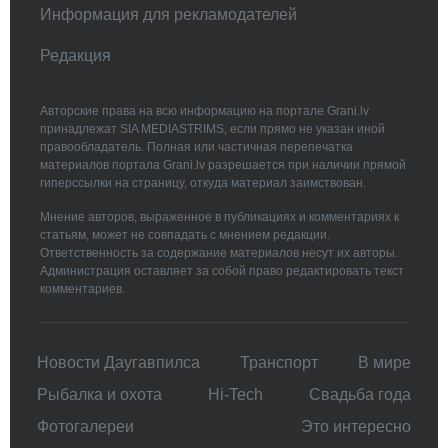
Информация для рекламодателей
Редакция
Авторские права на всю информацию на портале Grani.lv
принадлежат SIA MEDIASTRIMS, если прямо не указан иной
правообладатель. Полная или частичная перепечатка
материалов портала Grani.lv разрешается при наличии прямой
гиперссылки на страницу, откуда материал заимствован.
Мнение авторов, выраженное в публикациях и комментариях к
статьям, может не совпадать с мнением редакции.
Ответственность за содержание материалов несут их авторы.
Администрация оставляет за собой право редактировать текст
комментариев.
Новости Даугавпилса
Транспорт
В мире
Рыбалка и охота
Hi-Tech
Свадьбa года
Фотогалереи
Это интересно