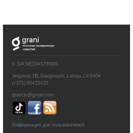
© SIA MEDIASTRIMS
Jelgavas 1B, Daugavpils, Latvija, LV-5404
(+371) 65435420
grani.lv@gmail.com
Информация для пользователей