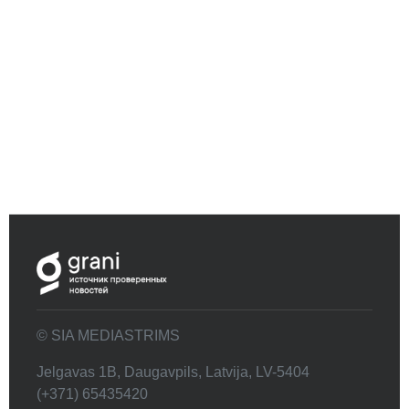
© SIA MEDIASTRIMS
Jelgavas 1B, Daugavpils, Latvija, LV-5404
(+371) 65435420