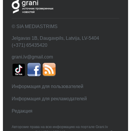
© SIA MEDIASTRIMS
Jelgavas 1B, Daugavpils, Latvija, LV-5404
(+371) 65435420
grani.lv@gmail.com
Информация для пользователей
Информация для рекламодателей
Редакция
Авторские права на всю информацию на портале Grani.lv