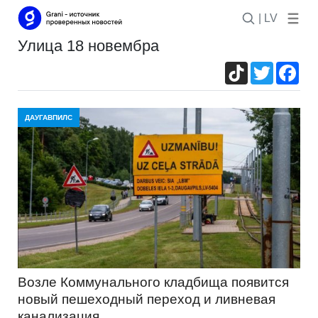
| LV
улица 18 новембра
TikTok
Twitter
Fac
ДАУГАВПИЛС
Возле Коммунального кладбища появится
новый пешеходный переход и ливневая
канализация