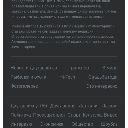
принадлежат SIA MEDIASTRIMS, если прямо не указан иной
правообладатель. Полная или частичная перепечатка
материалов портала Grani.lv разрешается при наличии прямой
гиперссылки на страницу, откуда материал заимствован.
Мнение авторов, выраженное в публикациях и комментариях к
статьям, может не совпадать с мнением редакции.
Ответственность за содержание материалов несут их авторы.
Администрация оставляет за собой право редактировать текст
комментариев.
Новости Даугавпилса
Транспорт
В мире
Рыбалка и охота
Hi-Tech
Свадьбa года
Фотогалереи
Это интересно
Даугавпилсу-750
Даугавпилс
Латгалия
Латвия
Политика
Происшествия
Спорт
Культура
Видео
Интервью
Экономика
Общество
Шоубиз