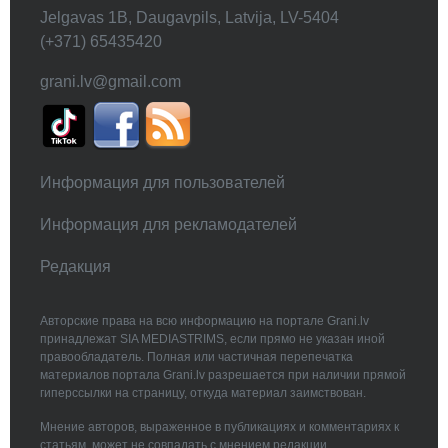
Jelgavas 1B, Daugavpils, Latvija, LV-5404
(+371) 65435420
grani.lv@gmail.com
Информация для пользователей
Информация для рекламодателей
Редакция
Авторские права на всю информацию на портале Grani.lv
принадлежат SIA MEDIASTRIMS, если прямо не указан иной
правообладатель. Полная или частичная перепечатка
материалов портала Grani.lv разрешается при наличии прямой
гиперссылки на страницу, откуда материал заимствован.
Мнение авторов, выраженное в публикациях и комментариях к
статьям, может не совпадать с мнением редакции.