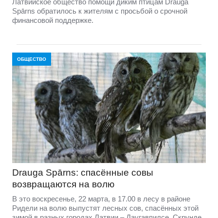
Латвийское общество помощи диким птицам Drauga
Spārns обратилось к жителям с просьбой о срочной
финансовой поддержке.
ОБЩЕСТВО
Drauga Spārns: спасённые совы
возвращаются на волю
В это воскресенье, 22 марта, в 17.00 в лесу в районе
Ридели на волю выпустят лесных сов, спасённых этой
зимой в разных городах Латвии – Даугавпилсе, Скрунде,