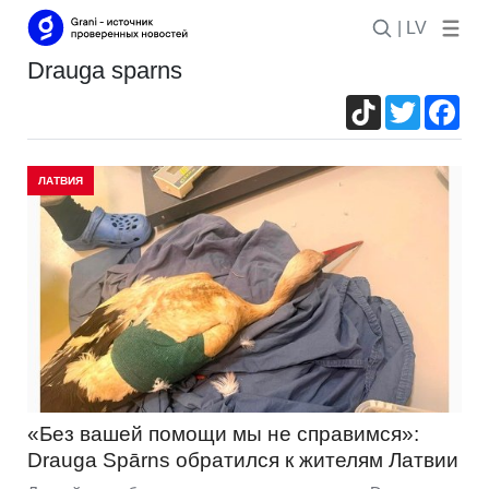
| LV
drauga sparns
TikTok
Twitter
Fac
ЛАТВИЯ
«Без вашей помощи мы не справимся»:
Drauga Spārns обратился к жителям Латвии