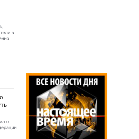
k,
атели в
енно
о
уть
ил о
дерации