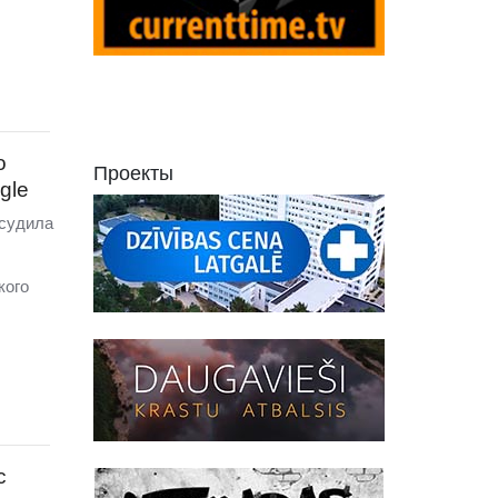
о
Проекты
gle
бсудила
кого
с