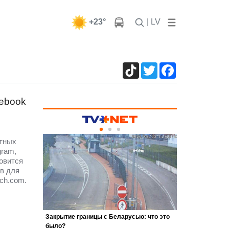
+23°
| LV
TikTok
Twitter
Facebook
cebook
атных
gram,
овится
в для
ch.com.