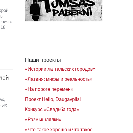
орой
ть
ения с
 18
Наши проекты
«Истории латгальских городов»
илей
«Латвия: мифы и реальность»
«На пороге перемен»
Проект Hello, Daugavpils!
ах,
зных
Конкурс «Свадьба года»
«Размышлялки»
«Что такое хорошо и что такое