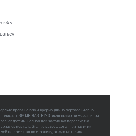
 чтобы
бщаться
орские права на всю информацию на портале Grani.lv
инадлежат SIA MEDIASTRIMS, если прямо не указан иной
авообладатель. Полная или частичная перепечатка
ериалов портала Grani.lv разрешается при наличии
мой гиперссылки на страницу, откуда материал