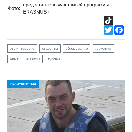
предоставлено участницей программы
Фото:
ERASMUS+
TikTok
Twitter
Fac
это интересно
студенты
образование
германия
опыт
erasmus
тусовка
ПРОИСШЕСТВИЯ