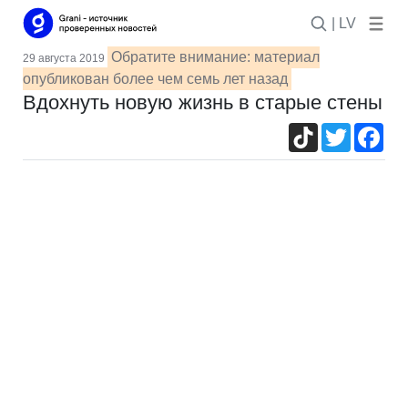
| LV
Обратите внимание: материал
29 августа 2019
опубликован более чем семь лет назад
Вдохнуть новую жизнь в старые стены
TikTok
Twitter
Fac