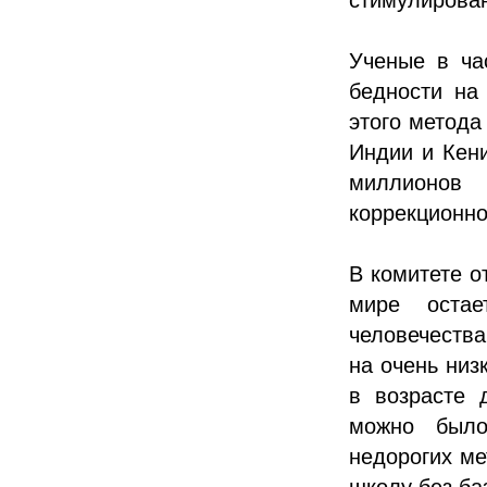
Ученые в ча
бедности на
этого метода
Индии и Кени
миллионов 
коррекционно
В комитете о
мире остае
человечеств
на очень низ
в возрасте 
можно было
недорогих ме
школу без ба