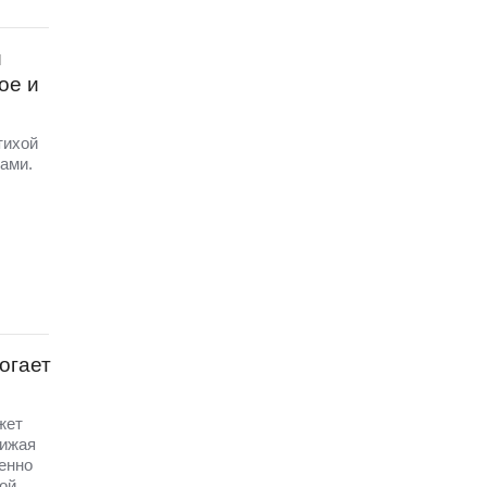
и
ое и
тихой
ами.
огает
жет
нижая
енно
ой