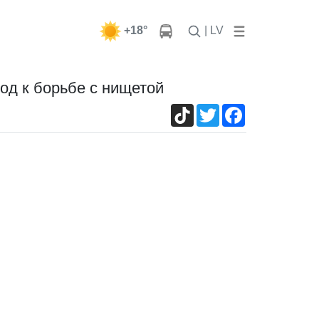
+18°
| LV
од к борьбе с нищетой
TikTok
Twitter
Facebook