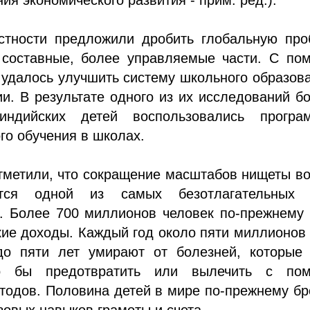
стности предложили дробить глобальную про
 составные, более управляемые части. С по
 удалось улучшить систему школьного образов
и. В результате одного из их исследований б
индийских детей воспользовались програ
го обучения в школах.
тметили, что сокращение масштабов нищеты в
тся одной из самых безотлагательных 
а. Более 700 миллионов человек по-прежнему
кие доходы. Каждый год около пяти миллионов
до пяти лет умирают от болезней, которые 
 бы предотвратить или вылечить с по
тодов. Половина детей в мире по-прежнему б
зовых навыков грамоты и счета.