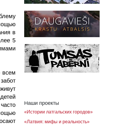
блему
мощью
ания в
олее 5
ммами
о всем
забот
 живут
 детей
Наши проекты
часто
«Истории латгальских городов»
мощью
росают
«Латвия: мифы и реальность»