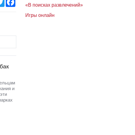
«В поисках развлечений»
Игры онлайн
бак
дельцам
жания и
эти
парках