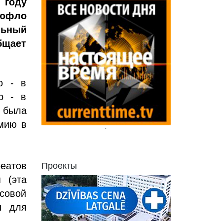
 году
юфло
льный
бщает
о - в
р - в
е была
мию в
'
реатов
Проекты
 (эта
совой
ы для