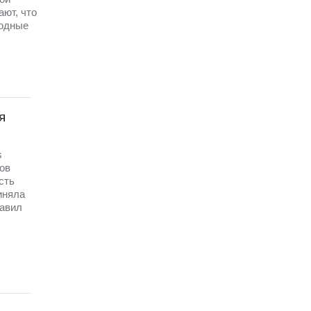
ют, что
бодные
я
s
ов
сть
иняла
тавил