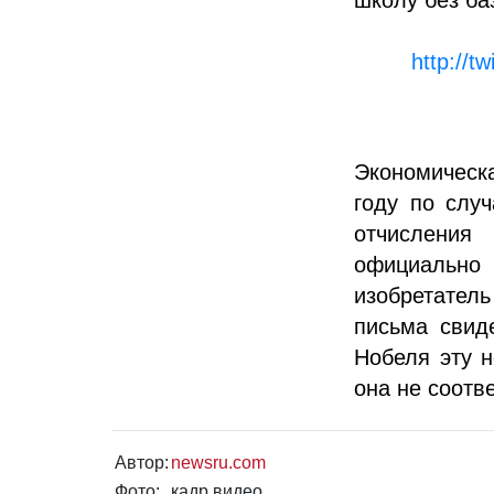
http://t
Экономическ
году по слу
отчисления
официально 
изобретатель
письма свид
Нобеля эту н
она не соотв
Автор:
newsru.com
Фото:
кадр видео