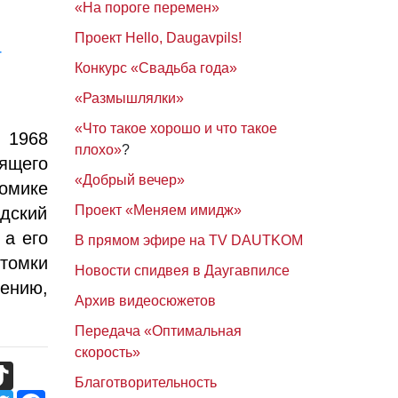
«На пороге перемен»
Проект Hello, Daugavpils!
4
Конкурс «Свадьба года»
«Размышлялки»
«Что такое хорошо и что такое
 1968
плохо»
?
дящего
«Добрый вечер»
омике
Проект «Меняем имидж»
дский
 а его
В прямом эфире на TV DAUTKOM
томки
Новости спидвея в Даугавпилсе
нению,
Архив видеосюжетов
Передача «Оптимальная
скорость»
TikTok
Благотворительность
Twitter
Facebook