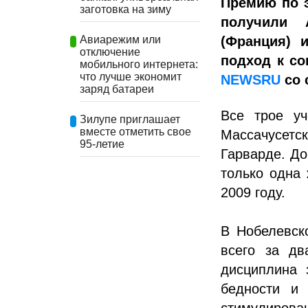
Премию по 
заготовка на зиму
получили 
(Франция) 
Авиарежим или
отключение
подход к с
мобильного интернета:
что лучше экономит
NEWSRU
со 
заряд батареи
Все трое у
Зилупе приглашает
вместе отметить свое
Массачусетс
95-летие
Гарварде. До
только одна
2009 году.
В Нобелевск
всего за дв
дисциплина 
бедности и 
стимулирован