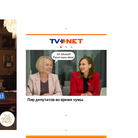
'
'
'