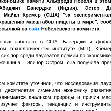
экономике памяти Альфреда Нобеля в этом
Абиджит Банерджи (Индия), Эстер Д
и Майкл Кремер (США) "за эксперимента
окращению масштабов нищеты в мире", соо
ссылкой на
сайт
Нобелевского комитета.
ченых работают в США: Банерджи и Дюфл
ком технологическом институте (MIT), Креме
 сих пор среди лауреатов премии по экономик
 женщина - Элинор Остром, она получила пре
ом комитете уточнили, что исследования лау
а десятилетия изменили экономику развития
занимается анализом природы и причин мас
изучает факторы, тенденции и инструмент
ия экономического развития - прим. ред.).