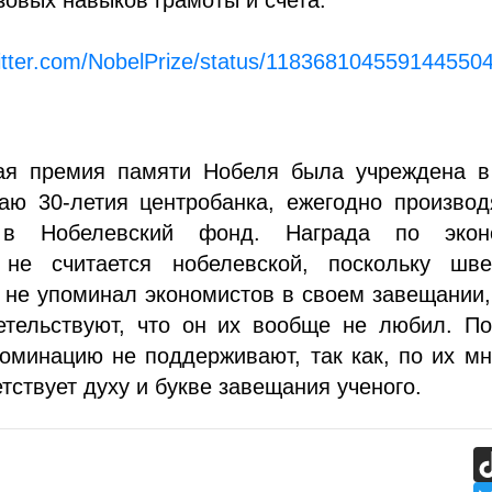
witter.com/NobelPrize/status/118368104559144550
ая премия памяти Нобеля была учреждена в
чаю 30-летия центробанка, ежегодно произво
 в Нобелевский фонд. Награда по экон
не считается нобелевской, поскольку шве
 не упоминал экономистов в своем завещании,
етельствуют, что он их вообще не любил. По
оминацию не поддерживают, так как, по их м
етствует духу и букве завещания ученого.