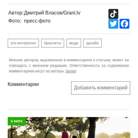
TikTok
Автор:
Дмитрий Власов/Grani.lv
Фото:
пресс-фото
Twitter
Fac
это интересно
браслеты
мода
дизайн
Мнение авторов, выраженное в комментариях к статьям, может не
совпадать с мнением редакции. Ответственность за содержание
комментариев несут их авторы.
далее
Комментарии
Добавить комментарий
В МИРЕ