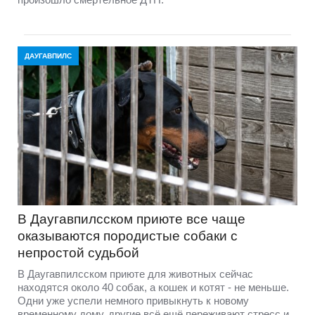
ДАУГАВПИЛС
В Даугавпилсском приюте всe чаще
оказываются породистые собаки с
непростой судьбой
В Даугавпилсском приюте для животных сейчас
находятся около 40 собак, а кошек и котят - не меньше.
Одни уже успели немного привыкнуть к новому
временному дому, другие всё ещё переживают стресс и