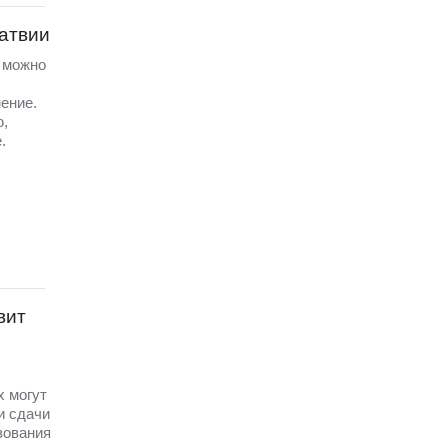
Латвии
а можно
ение.
ю,
.
вит
х могут
и сдачи
зования