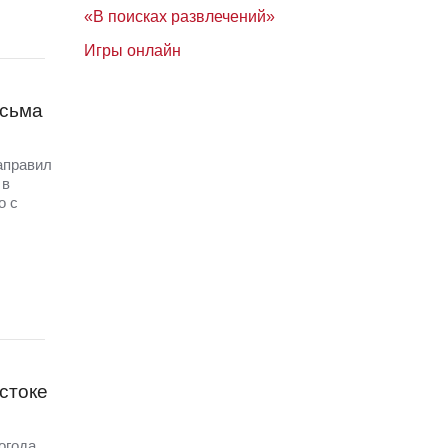
«В поисках развлечений»
Игры онлайн
исьма
аправил
 в
о с
стоке
огода,