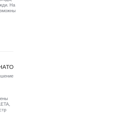
жди. На
озможны
 НАТО
ешение
щены
LETA,
стр