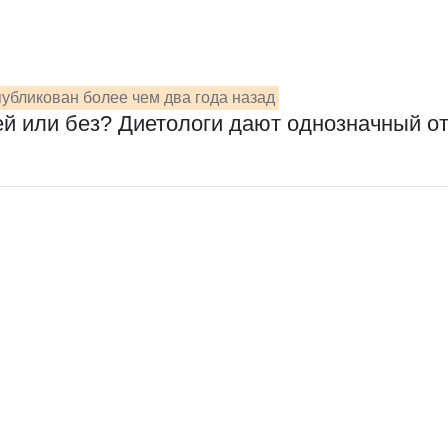
убликован более чем два года назад
жей или без? Диетологи дают однозначный о