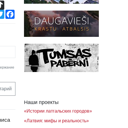
TikTok
Twitter
Facebook
держание
тарий
Наши проекты
«Истории латгальских городов»
виса
«Латвия: мифы и реальность»