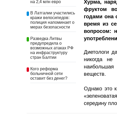
Хурма, нар
на 2,4 млн евро
фруктом во
В Латгалии участились
годами она 
кражи велосипедов:
полиция напоминает о
время из с
мерах безопасности
вопросом: 
употреблени
Разведка Литвы
предупредила о
возможных атаках РФ
Диетологи д
на инфраструктуру
стран Балтии
никогда не 
наибольшая
Кого реформа
веществ.
больничной сети
оставит без денег?
Однако это к
«зеленовата
середину пло