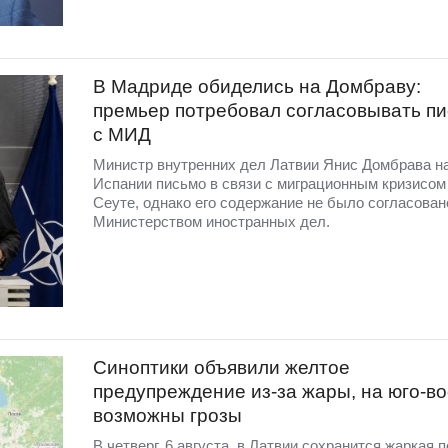
В Мадриде обиделись на Домбраву:
премьер потребовал согласовывать п
с МИД
Министр внутренних дел Латвии Янис Домбрава н
Испании письмо в связи с миграционным кризисом
Сеуте, однако его содержание не было согласован
Министерством иностранных дел.
Синоптики объявили желтое
предупреждение из-за жары, на юго-во
возможны грозы
В четверг, 6 августа, в Латвии сохранится жаркая п