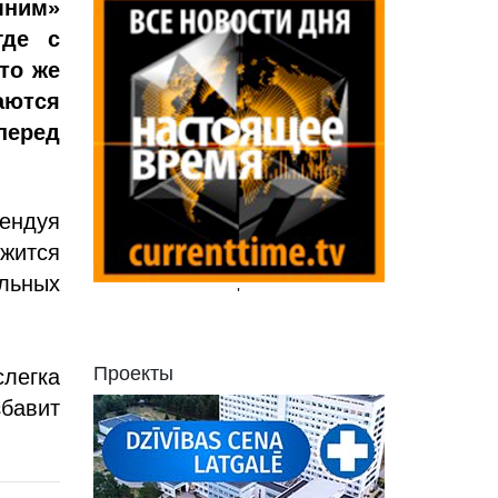
мним»
где с
то же
аются
перед
мендуя
жится
льных
'
Проекты
слегка
збавит