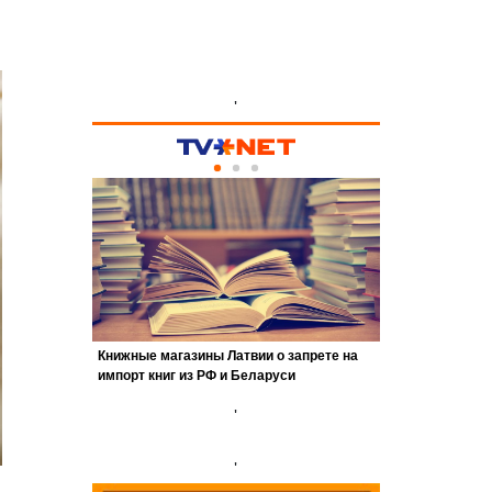
'
'
'