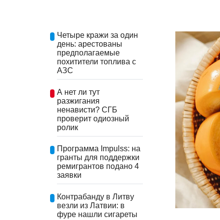
Четыре кражи за один
день: арестованы
предполагаемые
похитители топлива с
АЗС
А нет ли тут
разжигания
ненависти? СГБ
проверит одиозный
ролик
Программа Impulss: на
гранты для поддержки
ремигрантов подано 4
заявки
Контрабанду в Литву
везли из Латвии: в
фуре нашли сигареты