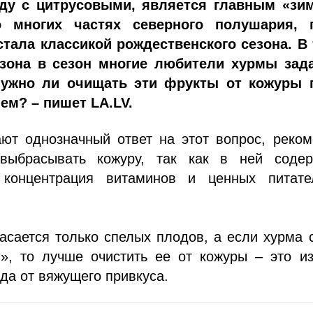
яду с цитрусовыми, является главным «зи
 многих частях северного полушария, 
стала классикой рождественского сезона. В 
езона в сезон многие любители хурмы зад
нужно ли очищать эти фрукты от кожуры 
ем? – пишет LA.LV.
ают однозначный ответ на этот вопрос, реко
выбрасывать кожуру, так как в ней содер
 концентрация витаминов и ценных питате
асается только спелых плодов, а если хурма 
я», то лучше очистить ее от кожуры – это и
да от вяжущего привкуса.