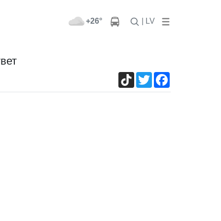
+26°
| LV
твет
TikTok
Twitter
Facebook