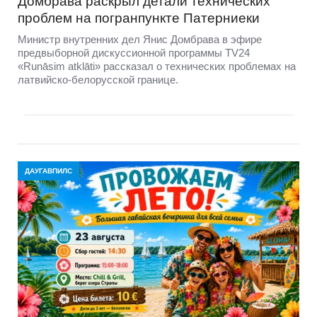
Домбравa раскрыл детали технических
проблем на погранпункте Патерниеки
Министр внутренних дел Янис Домбрава в эфире
предвыборной дискуссионной программы TV24
«Runāsim atklāti» рассказал о технических проблемах на
латвийско-белорусской границе.
ДАУГАВПИЛС