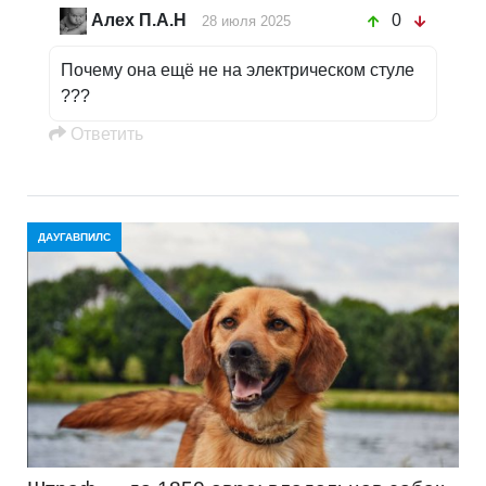
Алех П.А.Н
0
28 июля 2025
Почему она ещё не на электрическом стуле
???
Oтветить
ДАУГАВПИЛС