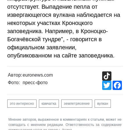
отсутствует. Выпадение пепла от
извергающегося вулкана наблюдается на
некоторых участках Кроноцкого
заповедника. Например, в Кроноцко-
Богачёвской тундре", - говорится в
официальном заявлении,
опубликованном на сайте заповедника.
TikTok
Автор:
euronews.com
Фото:
пресс-фото
Twitter
Fac
это интересно
камчатка
землетрясение
вулкан
Мнение авторов, выраженное в комментариях к статьям, может не
совпадать с мнением редакции. Ответственность за содержание