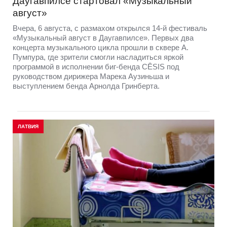
Даугавпилсе стартовал «Музыкальный
август»
Вчера, 6 августа, с размахом открылся 14-й фестиваль
«Музыкальный август в Даугавпилсе». Первых два
концерта музыкального цикла прошли в сквере А.
Пумпура, где зрители смогли насладиться яркой
программой в исполнении биг-бенда CĒSIS под
руководством дирижера Марека Аузиньша и
выступлением бенда Арнолда Гринберта.
ЛАТВИЯ