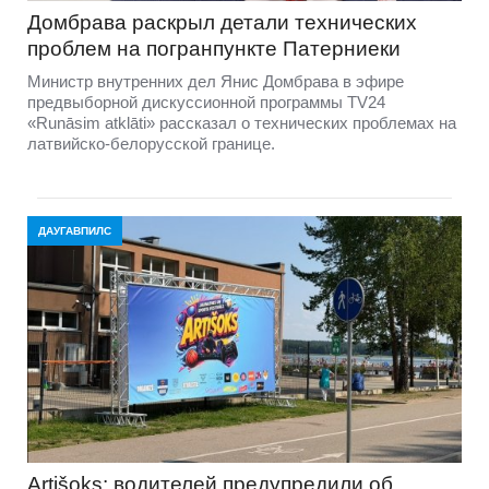
Домбравa раскрыл детали технических
проблем на погранпункте Патерниеки
Министр внутренних дел Янис Домбрава в эфире
предвыборной дискуссионной программы TV24
«Runāsim atklāti» рассказал о технических проблемах на
латвийско-белорусской границе.
ДАУГАВПИЛС
Artišoks: водителей предупредили об