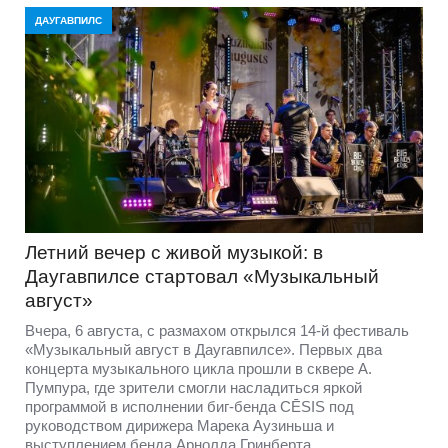
ДАУГАВПИЛС
Летний вечер с живой музыкой: в
Даугавпилсе стартовал «Музыкальный
август»
Вчера, 6 августа, с размахом открылся 14-й фестиваль
«Музыкальный август в Даугавпилсе». Первых два
концерта музыкального цикла прошли в сквере А.
Пумпура, где зрители смогли насладиться яркой
программой в исполнении биг-бенда CĒSIS под
руководством дирижера Марека Аузиньша и
выступлением бенда Арнолда Гринберта.