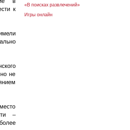
ние в
«В поисках развлечений»
ести к
Игры онлайн
 имели
чально
ского
 но не
янием
Вместо
сти –
более