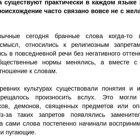
а существуют практически в каждом языке 
роисхождение часто связано вовсе не с жел
вычные сегодня бранные слова когда-то 
смысл, относились к религиозным запрета
сь в повседневной речи без негативного оттен
бщественные нормы менялись, а вместе с
тношение к словам.
ревних культурах существовали понятия и и
прещалось произносить вслух. Это могли
хов, демонов, священных предметов или оп
Из-за таких запретов появлялись заменит
а сами слова постепенно начинали восприним
ли пугающие.