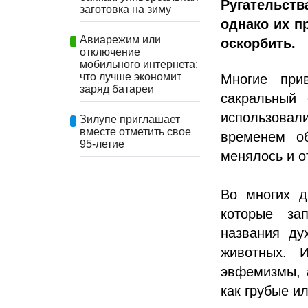
Ругательств
заготовка на зиму
однако их п
Авиарежим или
оскорбить.
отключение
мобильного интернета:
что лучше экономит
Многие при
заряд батареи
сакральный 
использовали
Зилупе приглашает
вместе отметить свое
временем о
95-летие
менялось и о
Во многих д
которые за
названия ду
животных. 
эвфемизмы, 
как грубые и