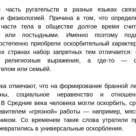
я часть ругательств в разных языках связ
 и физиологией. Причина в том, что определ
части тела в обществе долгое время счит
» или постыдными. Именно поэтому под
остепенно приобрели оскорбительный характе
х странах набор запретных тем отличается: 
ы религиозные выражения, а где-то — с
телом или семьёй.
ка отмечают, что на формирование бранной л
ны, социальное неравенство и отноше
В Средние века человека могли оскорбить, с
тавителем «грязной» работы — например, мяс
ником. Со временем такие слова утратили п
ревратились в универсальные оскорбления.