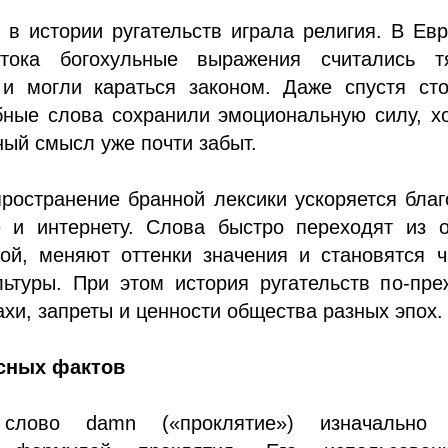
в истории ругательств играла религия. В Ев
стока богохульные выражения считались т
и могли караться законом. Даже спустя сто
бные слова сохранили эмоциональную силу, х
ый смысл уже почти забыт.
ространение бранной лексики ускоряется бла
е и интернету. Слова быстро переходят из о
гой, меняют оттенки значения и становятся 
льтуры. При этом история ругательств по-пр
ахи, запреты и ценности общества разных эпох.
сных фактов
 слово damn («проклятие») изначально