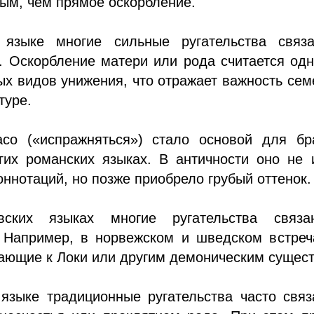
ым, чем прямое оскорбление.
 языке многие сильные ругательства связ
. Оскорбление матери или рода считается од
х видов унижения, что отражает важность се
туре.
aco («испражняться») стало основой для бр
гих романских языках. В античности оно не 
оннотаций, но позже приобрело грубый оттенок.
вских языках многие ругательства связ
 Например, в норвежском и шведском встреч
ающие к Локи или другим демоническим сущес
 языке традиционные ругательства часто свя