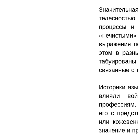
Значительна
телесностью
процессы и 
«нечистыми
выражения п
этом в разны
табуирован
связанные с 
Историки язы
влияли вой
профессиям. 
его с предс
или кожевен
значение и п