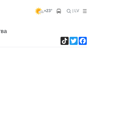
+23°
| LV
тва
TikTok
Twitter
Facebook