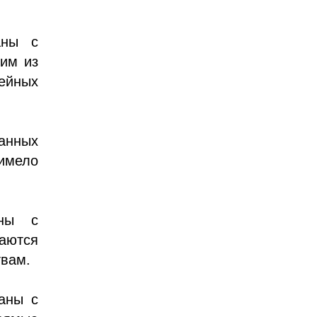
аны с
ним из
мейных
анных
имело
аны с
аются
твам.
заны с