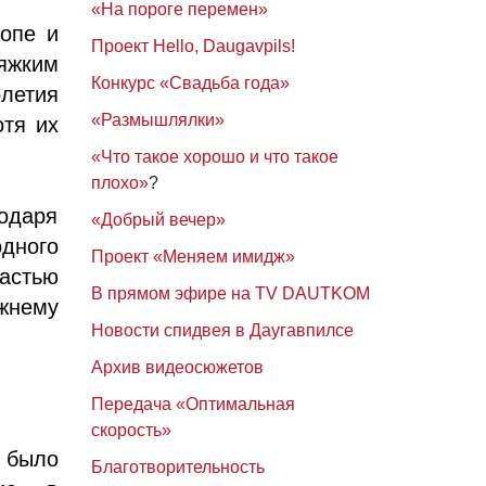
«На пороге перемен»
ропе и
Проект Hello, Daugavpils!
яжким
Конкурс «Свадьба года»
летия
«Размышлялки»
отя их
«Что такое хорошо и что такое
плохо»
?
годаря
«Добрый вечер»
дного
Проект «Меняем имидж»
частью
В прямом эфире на TV DAUTKOM
ежнему
Новости спидвея в Даугавпилсе
Архив видеосюжетов
Передача «Оптимальная
скорость»
 было
Благотворительность