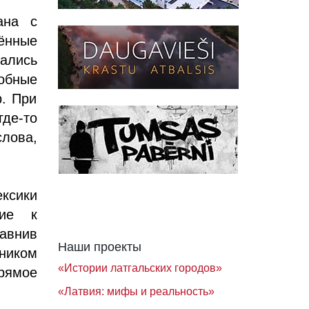
ана с
ённые
ались
обные
р. При
где-то
лова,
ексики
ние к
равнив
Наши проекты
ником
«Истории латгальских городов»
рямое
«Латвия: мифы и реальность»