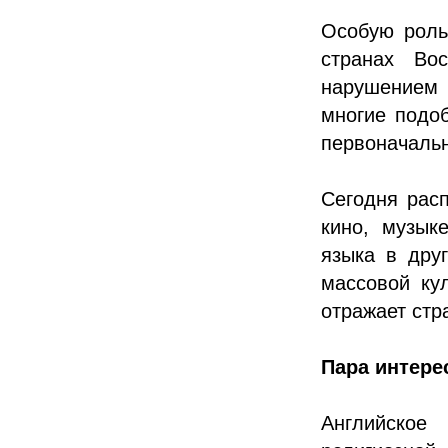
Особую роль 
странах Во
нарушением 
многие подо
первоначальн
Сегодня расп
кино, музык
языка в дру
массовой ку
отражает стр
Пара интере
Английское