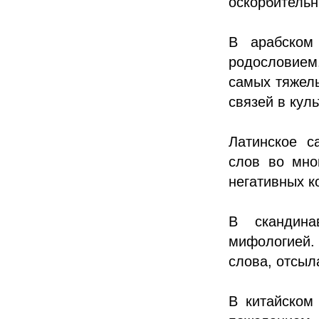
оскорбительн
В арабском
родословием
самых тяжелы
связей в куль
Латинское c
слов во мно
негативных к
В скандина
мифологией.
слова, отсыл
В китайском