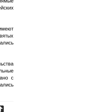
рямые
ейских
 имеют
вятых
ались
льства
льные
ано с
ались
TikTok