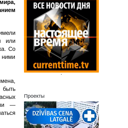
мира,
анием
имели
м или
ка. Со
 ними
'
мена,
 быть
Проекты
асных
ели —
аться