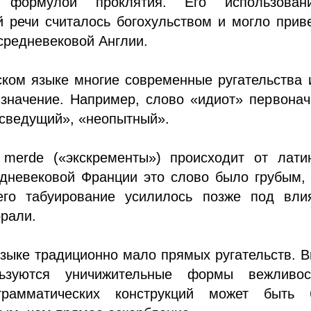
й формулой проклятия. Его использова
 речи считалось богохульством и могло прив
средневековой Англии.
ском языке многие современные ругательства
 значение. Например, слово «идиот» первона
есведущий», «неопытный».
 merde («экскременты») происходит от латин
едневековой Франции это слово было грубым,
его табуирование усилилось позже под вли
рали.
зыке традиционно мало прямых ругательств. 
льзуются уничижительные формы вежливо
грамматических конструкций может быть 