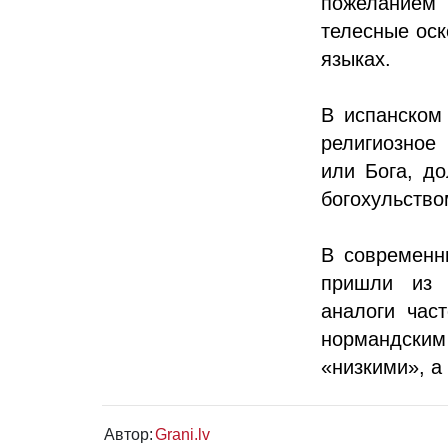
пожеланием 
телесные оск
языках.
В испанском
религиозное
или Бога, д
богохульство
В современн
пришли из а
аналоги час
нормандским
«низкими», а
Автор:
Grani.lv