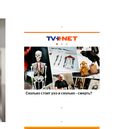
'
'
'