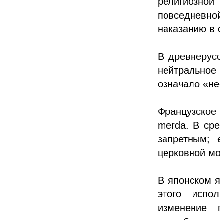
религиозно
повседневной
наказанию в 
В древнерус
нейтральное
означало «н
Французское
merda. В ср
запретным; 
церковной мо
В японском я
этого испо
изменение 