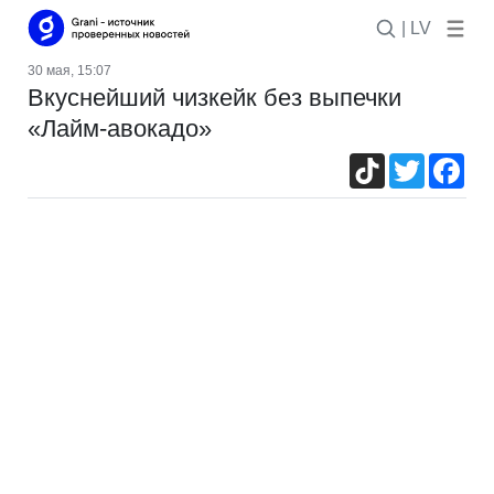
| LV
30 мая, 15:07
Вкуснейший чизкейк без выпечки
«Лайм-авокадо»
TikTok
Twitter
Fac