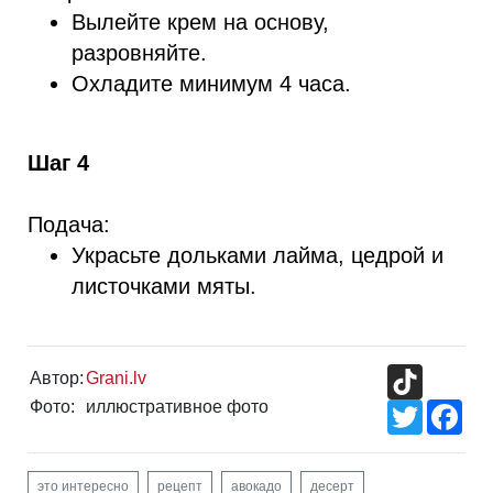
Вылейте крем на основу,
разровняйте.
Охладите минимум 4 часа.
Шаг 4
Подача:
Украсьте дольками лайма, цедрой и
листочками мяты.
TikTok
Автор:
Grani.lv
Фото:
иллюстративное фото
Twitter
Fac
это интересно
рецепт
авокадо
десерт