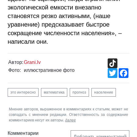
экологической емкости внезапно
становятся резко активными, (наше
уравнение) предсказывает быстрое
сокращение численности населения», –
написали они.
TikTok
Автор:
Grani.lv
Фото:
иллюстративное фото
Twitter
Fac
это интересно
математика
прогноз
население
Мнение авторов, выраженное в комментариях к статьям, может не
совпадать с мнением редакции. Ответственность за содержание
комментариев несут их авторы.
далее
Комментарии
Добавить комментарий