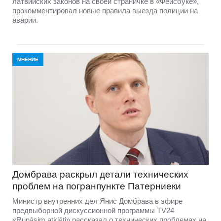
латвийских законов на своей страничке в «Фейсбуке»,
прокомментировал новые правила выезда полиции на
аварии.
МНЕНИЕ
Домбравa раскрыл детали технических
проблем на погранпункте Патерниеки
Министр внутренних дел Янис Домбрава в эфире
предвыборной дискуссионной программы TV24
«Runāsim atklāti» рассказал о технических проблемах на