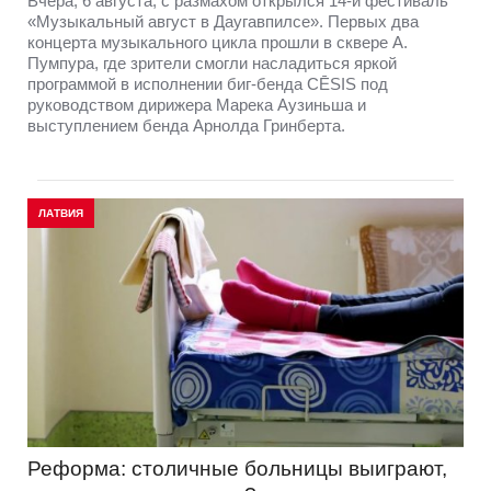
Вчера, 6 августа, с размахом открылся 14-й фестиваль
«Музыкальный август в Даугавпилсе». Первых два
концерта музыкального цикла прошли в сквере А.
Пумпура, где зрители смогли насладиться яркой
программой в исполнении биг-бенда CĒSIS под
руководством дирижера Марека Аузиньша и
выступлением бенда Арнолда Гринберта.
ЛАТВИЯ
Реформа: столичные больницы выиграют,