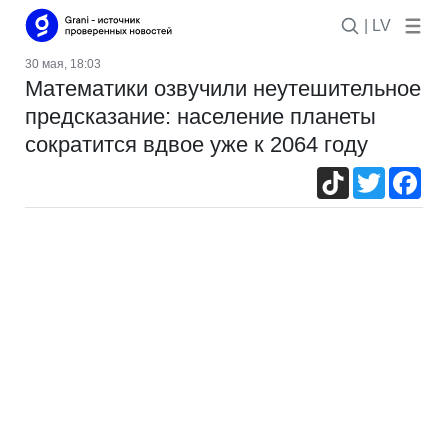
| LV
30 мая, 18:03
Математики озвучили неутешительное
предсказание: население планеты
сократится вдвое уже к 2064 году
TikTok
Twitter
Fac