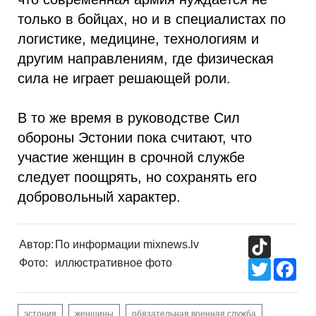
только в бойцах, но и в специалистах по
логистике, медицине, технологиям и
другим направлениям, где физическая
сила не играет решающей роли.
В то же время в руководстве Сил
обороны Эстонии пока считают, что
участие женщин в срочной службе
следует поощрять, но сохранять его
добровольный характер.
TikTok
Автор:
По информации mixnews.lv
Фото:
иллюстративное фото
Twitter
Fac
эстония
женщины
обязательная военная служба