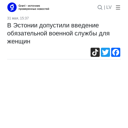
| LV
31 мая, 15:37
В Эстонии допустили введение
обязательной военной службы для
женщин
TikTok
Twitter
Fac