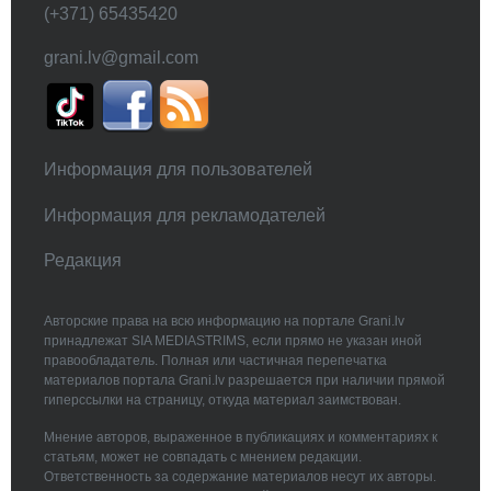
(+371) 65435420
grani.lv@gmail.com
Информация для пользователей
Информация для рекламодателей
Редакция
Авторские права на всю информацию на портале Grani.lv
принадлежат SIA MEDIASTRIMS, если прямо не указан иной
правообладатель. Полная или частичная перепечатка
материалов портала Grani.lv разрешается при наличии прямой
гиперссылки на страницу, откуда материал заимствован.
Мнение авторов, выраженное в публикациях и комментариях к
статьям, может не совпадать с мнением редакции.
Ответственность за содержание материалов несут их авторы.