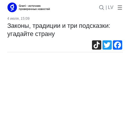
| LV
4 июля, 15:09
Законы, традиции и три подсказки:
угадайте страну
TikTok
Twitter
Fac