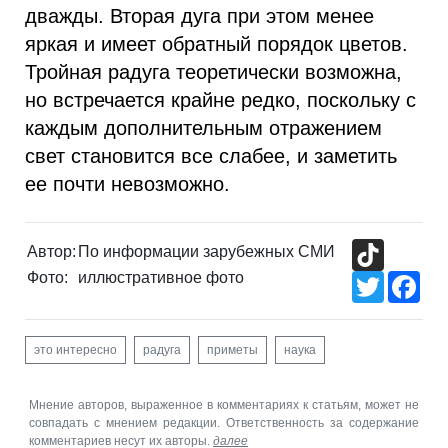
дважды. Вторая дуга при этом менее
яркая и имеет обратный порядок цветов.
Тройная радуга теоретически возможна,
но встречается крайне редко, поскольку с
каждым дополнительным отражением
свет становится все слабее, и заметить
ее почти невозможно.
TikTok
Автор:
По информации зарубежных СМИ
Фото:
иллюстративное фото
Twitter
Fac
это интересно
радуга
приметы
наука
Мнение авторов, выраженное в комментариях к статьям, может не
совпадать с мнением редакции. Ответственность за содержание
комментариев несут их авторы.
далее