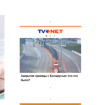
'
'
'