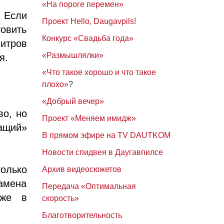
«На пороге перемен»
 Если
Проект Hello, Daugavpils!
овить
Конкурс «Свадьба года»
литров
«Размышлялки»
я.
«Что такое хорошо и что такое
плохо»
?
«Добрый вечер»
во, но
Проект «Меняем имидж»
ащий»
В прямом эфире на TV DAUTKOM
Новости спидвея в Даугавпилсе
только
Архив видеосюжетов
замена
Передача «Оптимальная
уже в
скорость»
Благотворительность