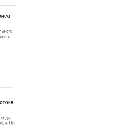
виса
льного
вшего
стоке
огода,
жди. На