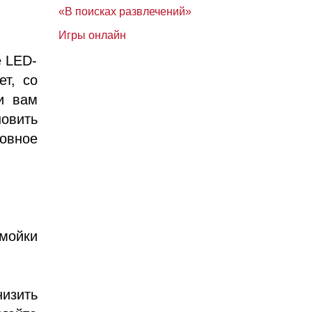
«В поисках развлечений»
Игры онлайн
е LED-
ет, со
и вам
новить
овное
мойки
изить