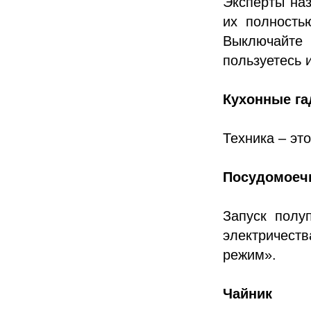
Эксперты на
их полность
Выключайте
пользуетесь 
Кухонные г
Техника – эт
Посудомоеч
Запуск полу
электричеств
режим».
Чайник