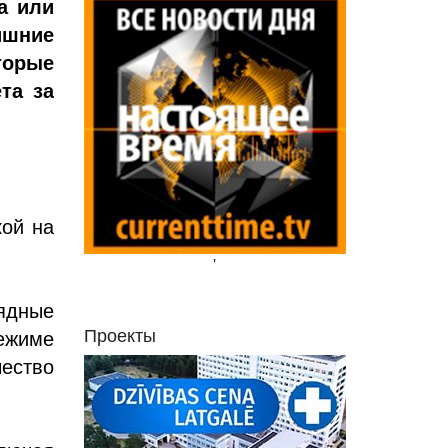
а или
ишние
торые
та за
кой на
'
ядные
Проекты
режиме
ество