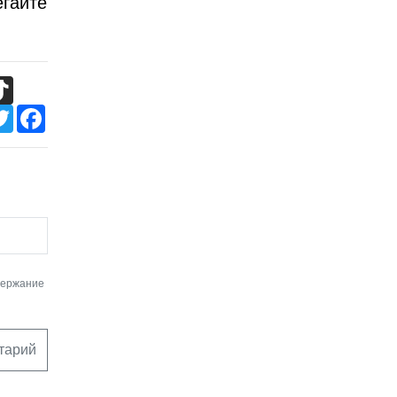
егайте
TikTok
Twitter
Facebook
держание
тарий