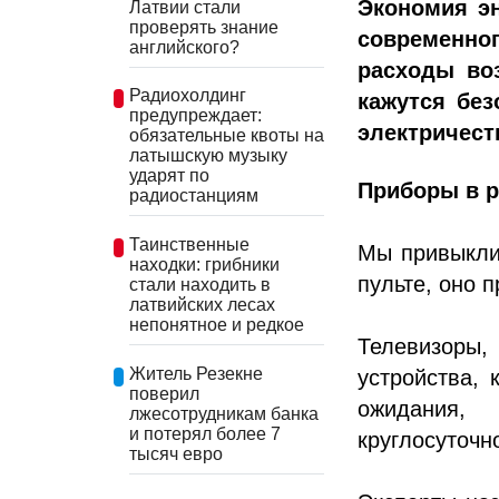
Экономия эн
Латвии стали
проверять знание
современног
английского?
расходы во
Радиохолдинг
кажутся без
предупреждает:
электричест
обязательные квоты на
латышскую музыку
ударят по
Приборы в 
радиостанциям
Таинственные
Мы привыкли 
находки: грибники
пульте, оно 
стали находить в
латвийских лесах
непонятное и редкое
Телевизоры
Житель Резекне
устройства,
поверил
ожидания,
лжесотрудникам банка
и потерял более 7
круглосуточн
тысяч евро