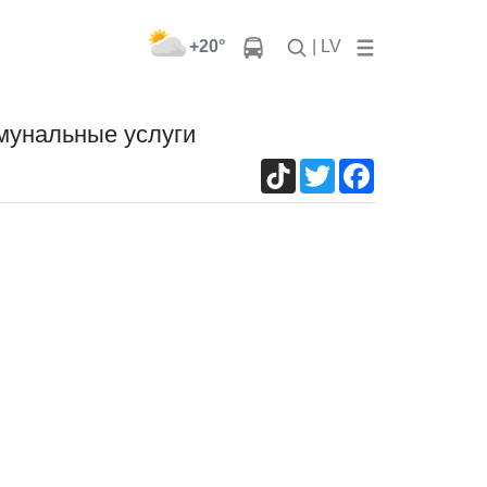
+20°
| LV
ммунальные услуги
TikTok
Twitter
Facebook