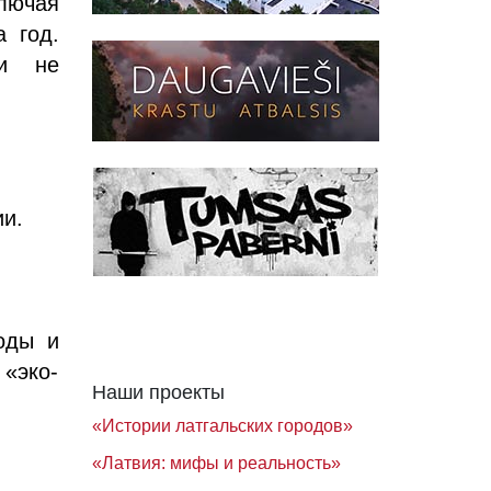
лючая
 год.
ли не
ии.
оды и
 «эко-
Наши проекты
«Истории латгальских городов»
«Латвия: мифы и реальность»