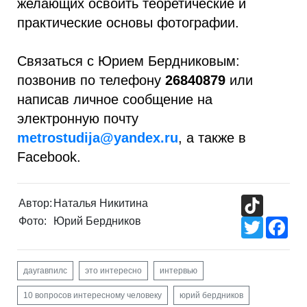
желающих освоить теоретические и
практические основы фотографии.
Связаться с Юрием Бердниковым:
позвонив по телефону
26840879
или
написав личное сообщение на
электронную почту
metrostudija@yandex.ru
, а также в
Facebook.
TikTok
Автор:
Наталья Никитина
Фото:
Юрий Бердников
Twitter
Fac
даугавпилс
это интересно
интервью
10 вопросов интересному человеку
юрий бердников