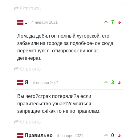
Oтветить
..
7
4 января 2021
Лом, да дебил он полный хуторской. его
забанили на городе за подобное- он сюда
переметнулся. отморозок-свинопас-
дегенерат.
Oтветить
Я
3
4 января 2021
Вы чего?страх потеряли?а если
правительство узнает?смеяться
запрещается!как то не по правилам.
Oтветить
Правильно
0
4 января 2021