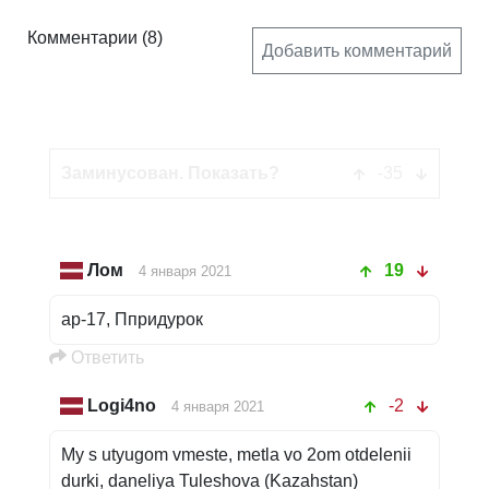
Комментарии
(8)
Добавить комментарий
ар-17
-35
Oтветить
Лом
19
4 января 2021
ар-17, Ппридурок
Oтветить
Logi4no
-2
4 января 2021
My s utyugom vmeste, metla vo 2om otdelenii
durki, daneliya Tuleshova (Kazahstan)