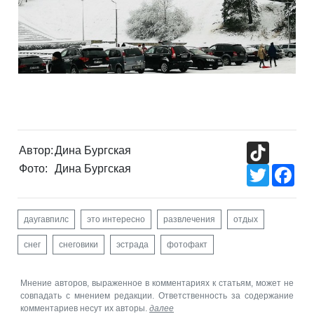
TikTok
Автор:
Дина Бургская
Фото:
Дина Бургская
Twitter
Fac
даугавпилс
это интересно
развлечения
отдых
снег
снеговики
эстрада
фотофакт
Мнение авторов, выраженное в комментариях к статьям, может не
совпадать с мнением редакции. Ответственность за содержание
комментариев несут их авторы.
далее