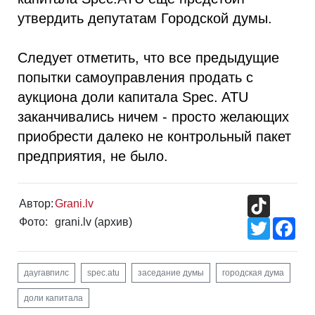
утвердить депутатам Городской думы.
Следует отметить, что все предыдущие
попытки самоуправления продать с
аукциона доли капитала Spec. ATU
заканчивались ничем - просто желающих
приобрести далеко не контрольный пакет
предприятия, не было.
TikTok
Автор:
Grani.lv
Фото:
grani.lv (архив)
Twitter
Fac
даугавпилс
spec.atu
заседание думы
городская дума
доли капитала