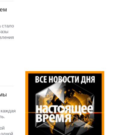
лем
а стало
базы
вления
емы
 каждая
ль.
ой
 одной