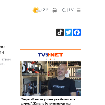
+21°
| LV
TikTok
Twitter
Facebook
ло
ии
Латвии
ков