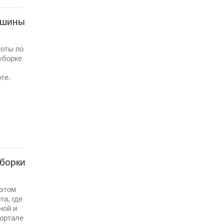
ашины
боты по
уборке
те.
уборки
 этом
та, где
ной и
портале