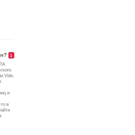
ан?
1
TA
ского
a Vide.
и
лиц и
то в
Найти
а