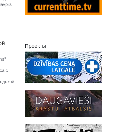
avpils
ой
Проекты
ms”
са с
родской