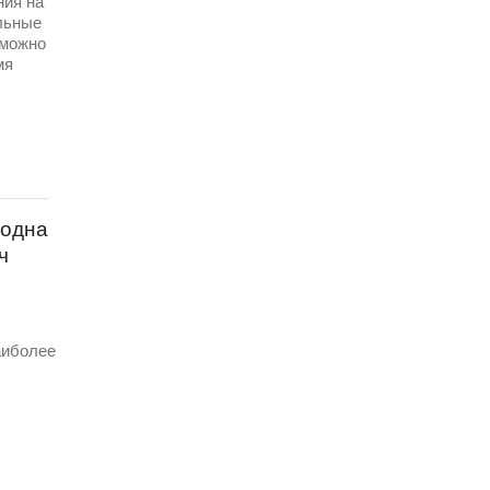
ния на
льные
 можно
мя
 одна
ч
аиболее
.