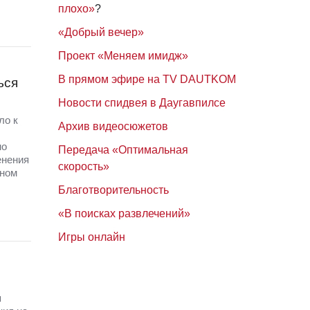
плохо»
?
«Добрый вечер»
Проект «Меняем имидж»
В прямом эфире на TV DAUTKOM
ься
Новости спидвея в Даугавпилсе
ло к
Архив видеосюжетов
но
Передача «Оптимальная
енения
скорость»
тном
Благотворительность
«В поисках развлечений»
Игры онлайн
я