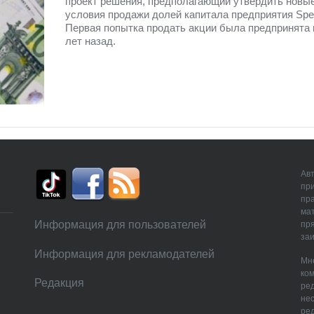
проект решения, предполагающий утвердить новы
условия продажи долей капитала предприятия Spe
Первая попытка продать акции была предпринята 
лет назад.
Авт
пр
пр
мат
Информация для пользователей
пря
заи
Информация для рекламодателей
Мне
ком
Редакция
ре
нес
ред