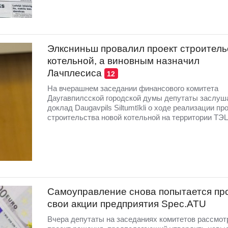
Элксниньш провалил проект строитель
котельной, а виновным назначил
Лачплесиса
12
На вчерашнем заседании финансового комитета
Даугавпилсской городской думы депутаты заслуш
доклад Daugavpils Siltumtīkli о ходе реализации пр
строительства новой котельной на территории ТЭЦ
Самоуправление снова попытается пр
свои акции предприятия Spec.ATU
Вчера депутаты на заседаниях комитетов рассмот