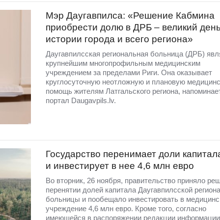
Мэр Даугавпилса: «Решение Кабмина
приобрести долю в ДРБ – великий день
истории города и всего региона»
Даугавпилсская региональная больница (ДРБ) явл
крупнейшим многопрофильным медицинским
учреждением за пределами Риги. Она оказывает
круглосуточную неотложную и плановую медицин
помощь жителям Латгальского региона, напоминае
портал Daugavpils.lv.
Государство перенимает доли капитал
и инвестирует в нее 4,6 млн евро
Во вторник, 26 ноября, правительство приняло ре
перенятии долей капитала Даугавпилсской регион
больницы и пообещало инвестировать в медицинс
учреждение 4,6 млн евро. Кроме того, согласно
имеющейся в распоряжении редакции информации