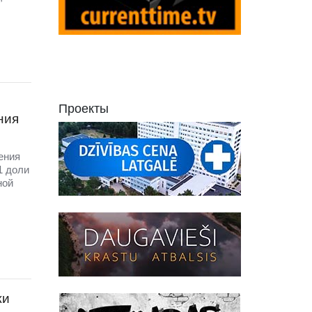
Проекты
ния
ения
1 доли
ной
жи