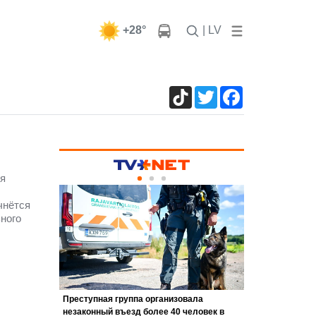
+28°
| LV
TikTok
Twitter
Facebook
ия
чнётся
ьного