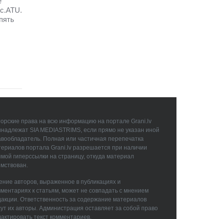
е
с.ATU.
пять
орские права на всю информацию на портале Grani.lv
инадлежат SIA MEDIASTRIMS, если прямо не указан иной
авообладатель. Полная или частичная перепечатка
ериалов портала Grani.lv разрешается при наличии
мой гиперссылки на страницу, откуда материал
мствован.
ние авторов, выраженное в публикациях и
ментариях к статьям, может не совпадать с мнением
дакции. Ответственность за содержание материалов
ут их авторы. Администрация оставляет за собой право
актировать текст комментариев.