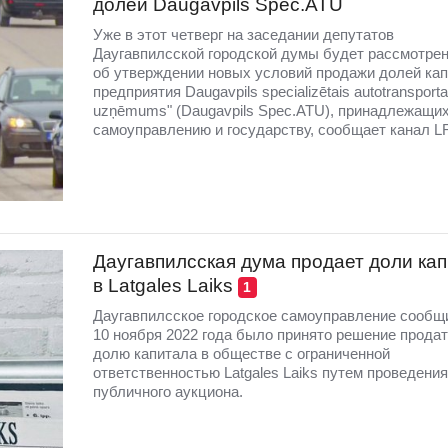
долей Daugavpils Spec.ATU
Уже в этот четверг на заседании депутатов
Даугавпилсской городской думы будет рассмотрен
об утверждении новых условий продажи долей ка
предприятия Daugavpils specializētais autotransporta
uzņēmums" (Daugavpils Spec.ATU), принадлежащи
самоуправлению и государству, сообщает канал L
Даугавпилсская дума продает доли ка
в Latgales Laiks
1
Даугавпилсское городское самоуправление сообщи
10 ноября 2022 года было принято решение прода
долю капитала в обществе с ограниченной
ответственностью Latgales Laiks путем проведения
публичного аукциона.