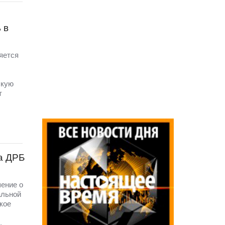
 в
яется
скую
т
а ДРБ
шение о
альной
кое
,