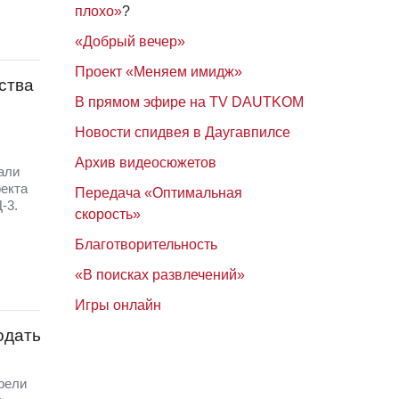
плохо»
?
«Добрый вечер»
Проект «Меняем имидж»
ства
В прямом эфире на TV DAUTKOM
Новости спидвея в Даугавпилсе
Архив видеосюжетов
али
оекта
Передача «Оптимальная
-3.
скорость»
Благотворительность
«В поисках развлечений»
Игры онлайн
одать
рели