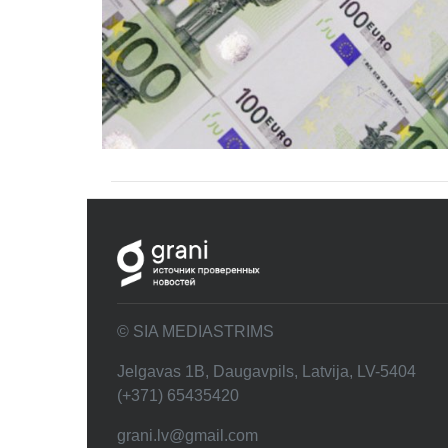
© SIA MEDIASTRIMS
Jelgavas 1B, Daugavpils, Latvija, LV-5404
(+371) 65435420
grani.lv@gmail.com