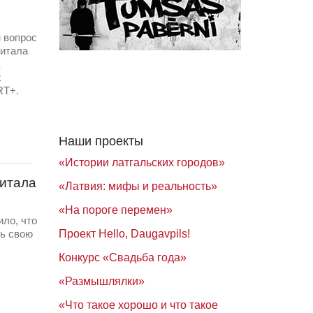
 вопрос
питала
х
RT+.
Наши проекты
«Истории латгальских городов»
питала
«Латвия: мифы и реальность»
«На пороге перемен»
ло, что
Проект Hello, Daugavpils!
ть свою
Конкурс «Свадьба года»
«Размышлялки»
«Что такое хорошо и что такое