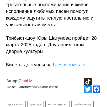
трогательные воспоминания и живое
исполнение любимых песен помогут
каждому ощутить теплую ностальгию и
уникальность момента.
Трибьют-шоу Юры Шатунова пройдет 28
марта 2025 года в Даугавпилсском
дворце культуры.
Билеты доступны на
bilesuserviss.lv
.
TikTok
Автор:
Grani.lv
Фото:
иллюстративное фото
Twitter
Fac
даугавпилс
культура
это интересно
трибьют-шоу