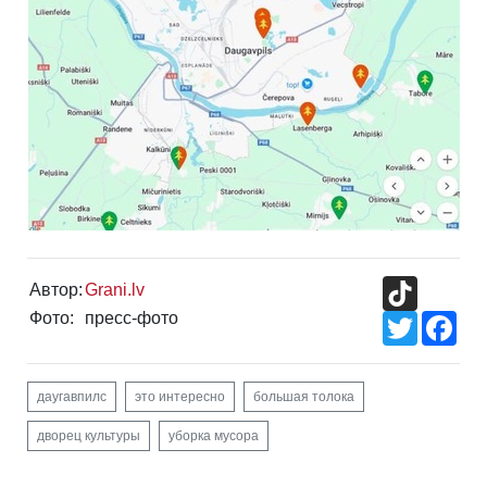
TikTok
Автор:
Grani.lv
Фото:
пресс-фото
Twitter
Fac
даугавпилс
это интересно
большая толока
дворец культуры
уборка мусора