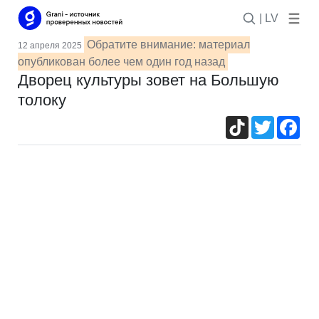
| LV
Обратите внимание: материал
12 апреля 2025
опубликован более чем один год назад
Дворец культуры зовет на Большую
толоку
TikTok
Twitter
Fac