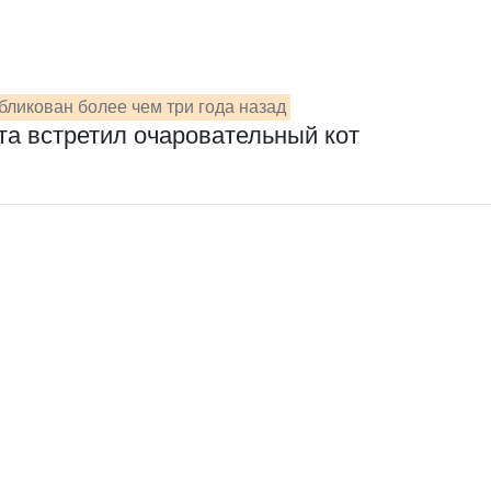
ликован более чем три года назад
та встретил очаровательный кот