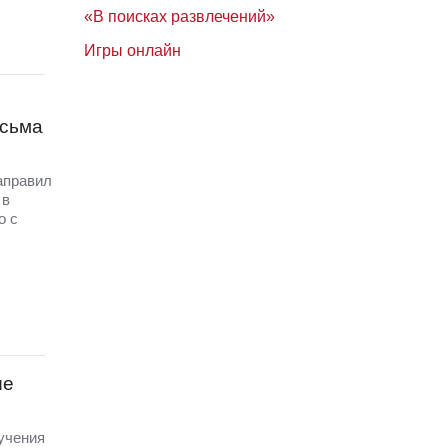
«В поисках развлечений»
Игры онлайн
исьма
аправил
 в
о с
ые
 учения