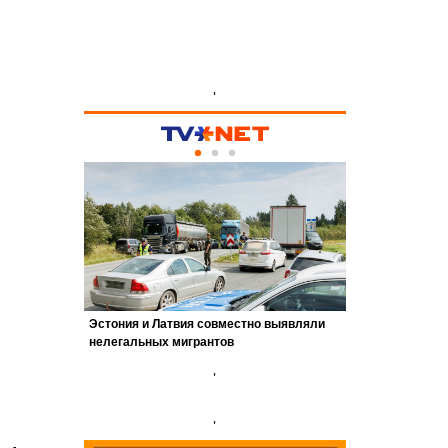
'
'
'