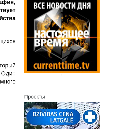
афия,
твует
йства
ющихся
оторый
 Один
'
 много
Проекты