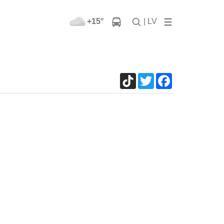
+15°
| LV
TikTok
Twitter
Facebook