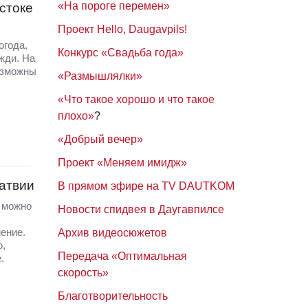
«На пороге перемен»
стоке
Проект Hello, Daugavpils!
огода,
Конкурс «Свадьба года»
жди. На
озможны
«Размышлялки»
«Что такое хорошо и что такое
плохо»
?
«Добрый вечер»
Проект «Меняем имидж»
Латвии
В прямом эфире на TV DAUTKOM
а можно
Новости спидвея в Даугавпилсе
ение.
Архив видеосюжетов
ю,
Передача «Оптимальная
.
скорость»
Благотворительность