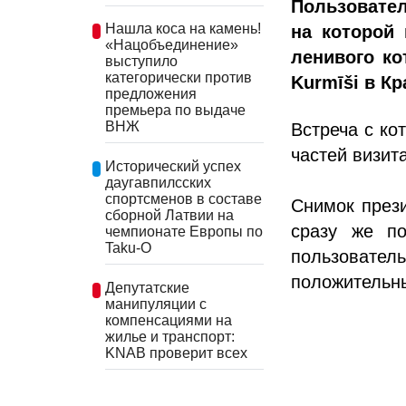
Пользовате
Нашла коса на камень!
на которой 
«Нацобъединение»
ленивого ко
выступило
категорически против
Kurmīši в К
предложения
премьера по выдаче
ВНЖ
Встреча с ко
частей визит
Исторический успех
даугавпилсских
спортсменов в составе
Снимок прези
сборной Латвии на
сразу же по
чемпионате Европы по
Taku-O
пользовател
положительны
Депутатские
манипуляции с
компенсациями на
жилье и транспорт:
KNAB проверит всех