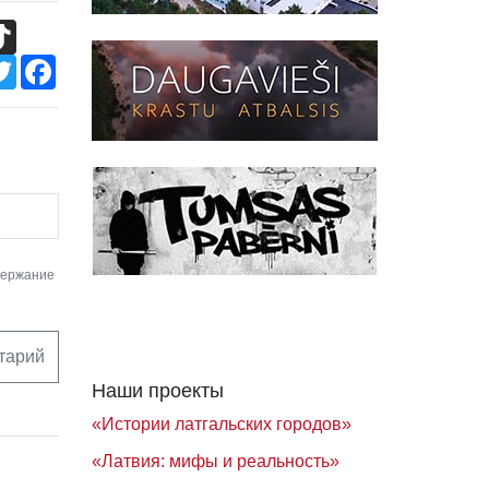
TikTok
Twitter
Facebook
держание
тарий
Наши проекты
«Истории латгальских городов»
«Латвия: мифы и реальность»