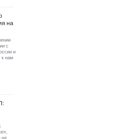
о
ия на
шении
ии с
оссии и
 к нам
П:
х
ке»,
 на