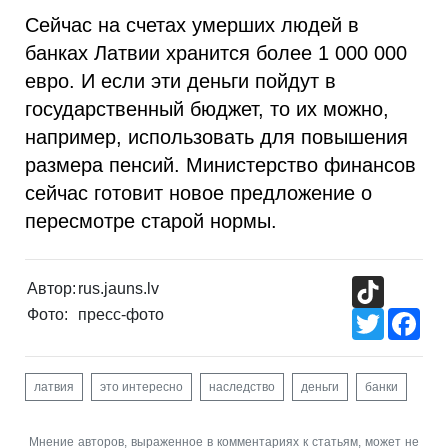
Сейчас на счетах умерших людей в
банках Латвии хранится более 1 000 000
евро. И если эти деньги пойдут в
государственный бюджет, то их можно,
например, использовать для повышения
размера пенсий. Министерство финансов
сейчас готовит новое предложение о
пересмотре старой нормы.
TikTok
Автор:
rus.jauns.lv
Фото:
пресс-фото
Twitter
Fac
латвия
это интересно
наследство
деньги
банки
Мнение авторов, выраженное в комментариях к статьям, может не