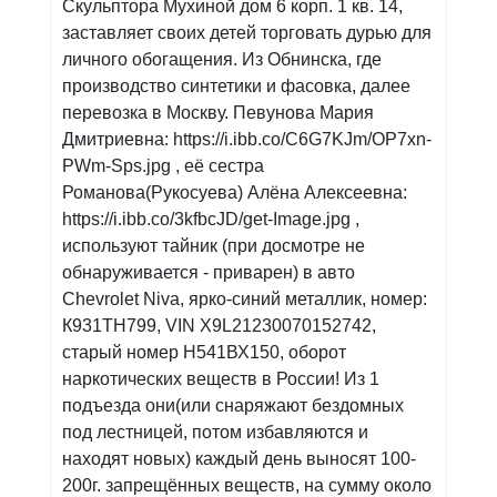
Скульптора Мухиной дом 6 корп. 1 кв. 14,
заставляет своих детей торговать дурью для
личного обогащения. Из Обнинска, где
производство синтетики и фасовка, далее
перевозка в Москву. Певунова Мария
Дмитриевна: https://i.ibb.co/C6G7KJm/OP7xn-
PWm-Sps.jpg , её сестра
Романова(Рукосуева) Алёна Алексеевна:
https://i.ibb.co/3kfbcJD/get-Image.jpg ,
используют тайник (при досмотре не
обнаруживается - приварен) в авто
Chevrolet Niva, ярко-синий металлик, номер:
К931ТН799, VIN X9L21230070152742,
старый номер Н541ВХ150, оборот
наркотических веществ в России! Из 1
подъезда они(или снаряжают бездомных
под лестницей, потом избавляются и
находят новых) каждый день выносят 100-
200г. запрещённых веществ, на сумму около