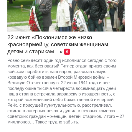
22 июня: «Поклонимся же низко
красноармейцу, советским женщинам,
детям и старикам…»
9
Ровно семьдесят один год исполнился сегодня с того
момента, как бесноватый Гитлер отдал приказ своим
войскам поработить наш народ, развязав самую
кровавую бойню времен Второй Мировой войны –
Великую Отечественную. 22 июня 1941 года и все
последующие тысяча четыреста восемнадцать дней
наша страна встречала варварскую изощренность, с
которой возомнивший себя божественной империей
Рейх, с присущей пунктуальностью, расстреливал,
сжигал в лагерных печах и душил в газовых камерах
советских граждан – женщин, детей, стариков. Итого – 27
миллионов… Такое трудно забыть.