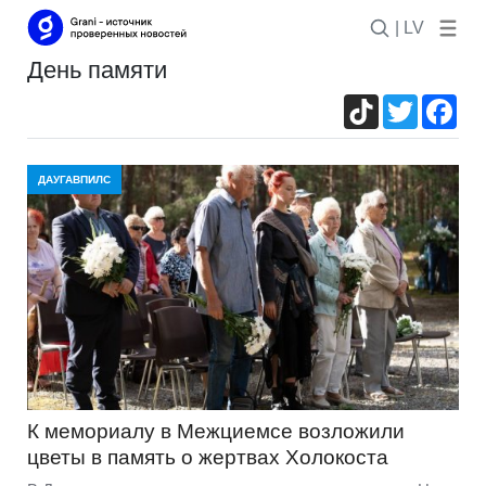
| LV
день памяти
TikTok
Twitter
Fac
ДАУГАВПИЛС
К мемориалу в Межциемсе возложили
цветы в память о жертвах Холокоста