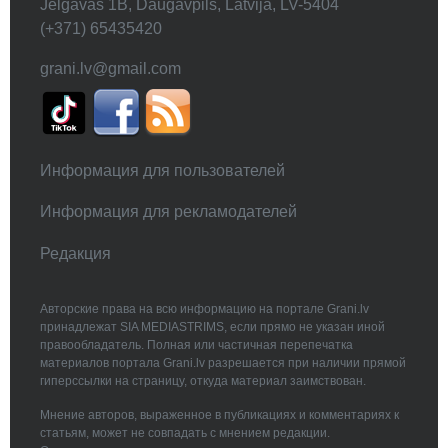
Jelgavas 1B, Daugavpils, Latvija, LV-5404
(+371) 65435420
grani.lv@gmail.com
Информация для пользователей
Информация для рекламодателей
Редакция
Авторские права на всю информацию на портале Grani.lv
принадлежат SIA MEDIASTRIMS, если прямо не указан иной
правообладатель. Полная или частичная перепечатка
материалов портала Grani.lv разрешается при наличии прямой
гиперссылки на страницу, откуда материал заимствован.
Мнение авторов, выраженное в публикациях и комментариях к
статьям, может не совпадать с мнением редакции.