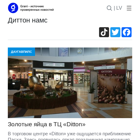
| LV
диттон намс
TikTok
Twitter
Fac
ДАУГАВПИЛС
Золотые яйца в ТЦ «Ditton»
В торговом центре «Ditton» уже ощущается приближение
Пасхи. Здесь появилась яркая праздничная композиция