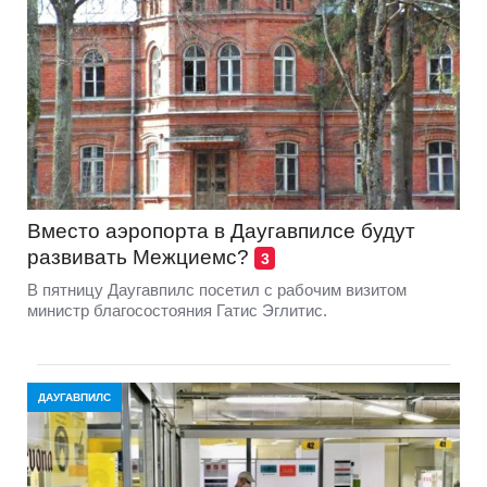
Вместо аэропорта в Даугавпилсе будут
развивать Межциемс?
3
В пятницу Даугавпилс посетил с рабочим визитом
министр благосостояния Гатис Эглитис.
ДАУГАВПИЛС