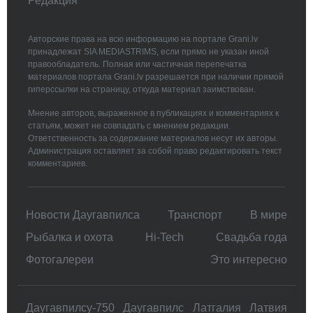
Редакция
Авторские права на всю информацию на портале Grani.lv
принадлежат SIA MEDIASTRIMS, если прямо не указан иной
правообладатель. Полная или частичная перепечатка
материалов портала Grani.lv разрешается при наличии прямой
гиперссылки на страницу, откуда материал заимствован.
Мнение авторов, выраженное в публикациях и комментариях к
статьям, может не совпадать с мнением редакции.
Ответственность за содержание материалов несут их авторы.
Администрация оставляет за собой право редактировать текст
комментариев.
Новости Даугавпилса
Транспорт
В мире
Рыбалка и охота
Hi-Tech
Свадьбa года
Фотогалереи
Это интересно
Даугавпилсу-750
Даугавпилс
Латгалия
Латвия