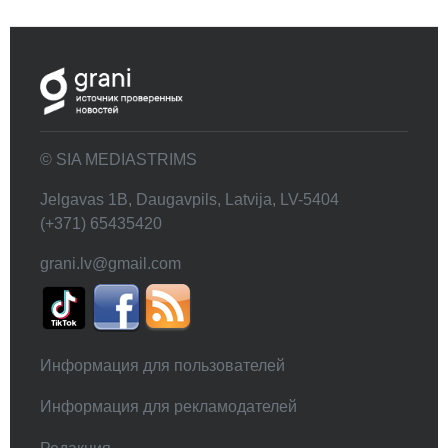
© SIA MEDIASTRIMS
Jelgavas 1B, Daugavpils, Latvija, LV-5404
(+371) 65435420
grani.lv@gmail.com
Информация для пользователей
Информация для рекламодателей