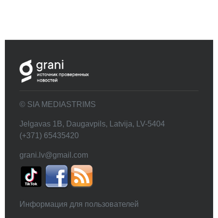
© SIA MEDIASTRIMS
Jelgavas 1B, Daugavpils, Latvija, LV-5404
(+371) 65435420
grani.lv@gmail.com
Информация для пользователей