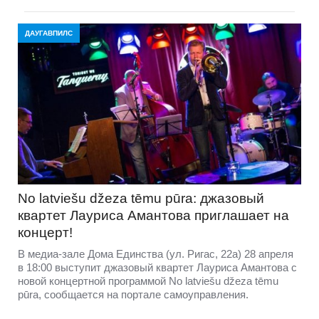
ДАУГАВПИЛС
No latviešu džeza tēmu pūra: джазовый
квартет Лауриса Амантова приглашает на
концерт!
В медиа-зале Дома Единства (ул. Ригас, 22а) 28 апреля
в 18:00 выступит джазовый квартет Лауриса Амантова с
новой концертной программой No latviešu džeza tēmu
pūra, сообщается на портале самоуправления.