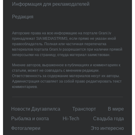
Информация для рекламодателей
Редакция
Авторские права на всю информацию на портале Grani.lv
принадлежат SIA MEDIASTRIMS, если прямо не указан иной
правообладатель. Полная или частичная перепечатка
материалов портала Grani.lv разрешается при наличии прямой
гиперссылки на страницу, откуда материал заимствован.
Мнение авторов, выраженное в публикациях и комментариях к
статьям, может не совпадать с мнением редакции.
Ответственность за содержание материалов несут их авторы.
Администрация оставляет за собой право редактировать текст
комментариев.
Новости Даугавпилса
Транспорт
В мире
Рыбалка и охота
Hi-Tech
Свадьбa года
Фотогалереи
Это интересно