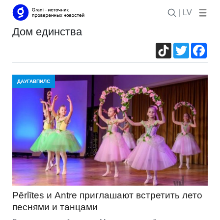
| LV
дом единства
TikTok
Twitter
Fac
ДАУГАВПИЛС
Pērlītes и Antre приглашают встретить лето
песнями и танцами