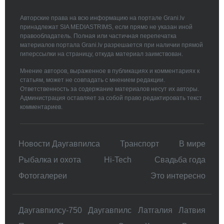
Авторские права на всю информацию на портале Grani.lv
принадлежат SIA MEDIASTRIMS, если прямо не указан иной
правообладатель. Полная или частичная перепечатка
материалов портала Grani.lv разрешается при наличии прямой
гиперссылки на страницу, откуда материал заимствован.
Мнение авторов, выраженное в публикациях и комментариях к
статьям, может не совпадать с мнением редакции.
Ответственность за содержание материалов несут их авторы.
Администрация оставляет за собой право редактировать текст
комментариев.
Новости Даугавпилса
Транспорт
В мире
Рыбалка и охота
Hi-Tech
Свадьбa года
Фотогалереи
Это интересно
Даугавпилсу-750
Даугавпилс
Латгалия
Латвия