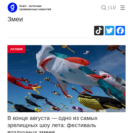
| LV
змеи
TikTok
Twitter
Fac
ЛАТВИЯ
В конце августа — одно из самых
зрелищных шоу лета: фестиваль
воздушных змеев