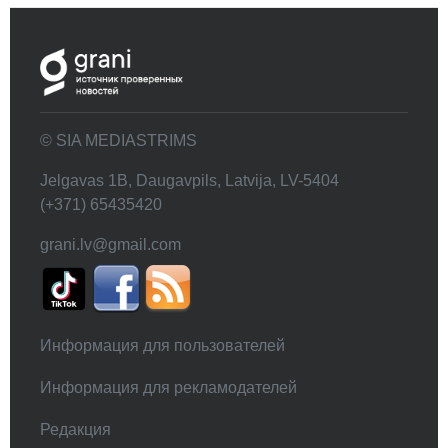
© SIA MEDIASTRIMS
Jelgavas 1B, Daugavpils, Latvija, LV-5404
(+371) 65435420
grani.lv@gmail.com
Информация для пользователей
Информация для рекламодателей
Редакция