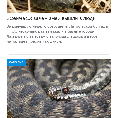
«СейЧас»: зачем змеи вышли в люди?
За минувшую неделю сотрудники Латгальской бригады
ГПСС несколько раз выезжали в разные города
Латгалии по вызовам о заползших в дома и дворы
латгальцев пресмыкающихся.
ЛАТГАЛИЯ