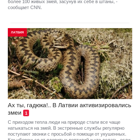
более 100 живых змей, засунув их себе в штаны, -
сообщает CNN.
ЛАТВИЯ
Ах ты, гадюка!.. В Латвии активизировались
змеи
1
С приходом тепла люди на природе стали все чаще
натыкаться на змей. В экстренные службы регулярно
поступают звонки с просьбой о помощи от укушенных.
Как уберечься от ядовитых рептилий и что делать, если