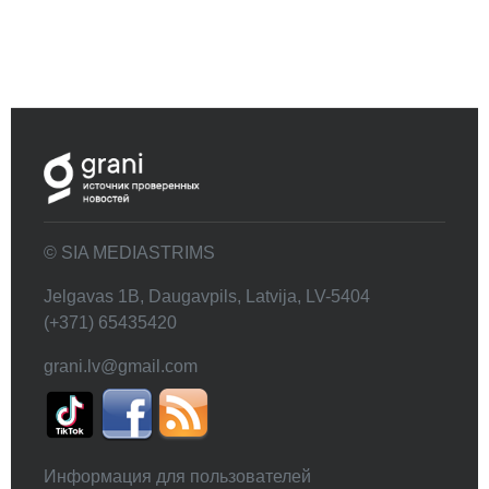
© SIA MEDIASTRIMS
Jelgavas 1B, Daugavpils, Latvija, LV-5404
(+371) 65435420
grani.lv@gmail.com
Информация для пользователей