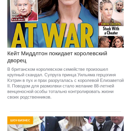
Кейт Миддлтон покидает королевский
дворец
В британском королевском семействе произошел
крупный скандал. Супруга принца Уильяма герцогиня
Кэтрин в пух и прах разругалась с королевой Елизаветой
II. Поводом для размолвки стало желание 88-летней
венценосной особы тотально контролировать жизни
своих родственников.
ШОУ-БИЗНЕС