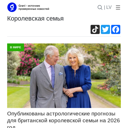
| LV
королевская семья
TikTok
Twitter
Fac
В МИРЕ
Опубликованы астрологические прогнозы
для британской королевской семьи на 2026
год