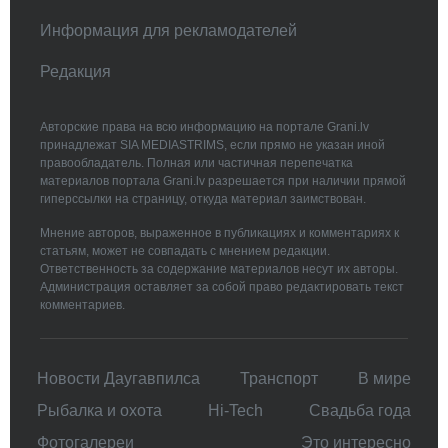
Информация для рекламодателей
Редакция
Авторские права на всю информацию на портале Grani.lv
принадлежат SIA MEDIASTRIMS, если прямо не указан иной
правообладатель. Полная или частичная перепечатка
материалов портала Grani.lv разрешается при наличии прямой
гиперссылки на страницу, откуда материал заимствован.
Мнение авторов, выраженное в публикациях и комментариях к
статьям, может не совпадать с мнением редакции.
Ответственность за содержание материалов несут их авторы.
Администрация оставляет за собой право редактировать текст
комментариев.
Новости Даугавпилса
Транспорт
В мире
Рыбалка и охота
Hi-Tech
Свадьбa года
Фотогалереи
Это интересно