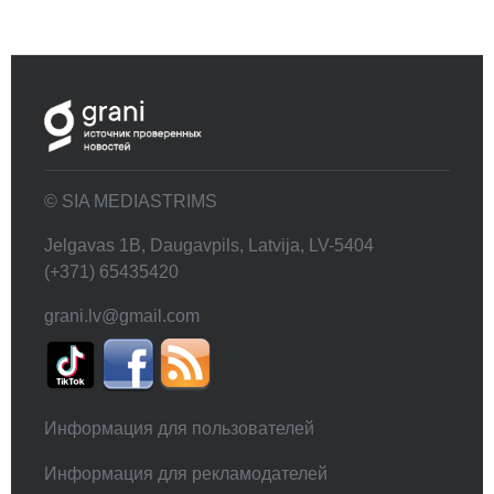
© SIA MEDIASTRIMS
Jelgavas 1B, Daugavpils, Latvija, LV-5404
(+371) 65435420
grani.lv@gmail.com
Информация для пользователей
Информация для рекламодателей