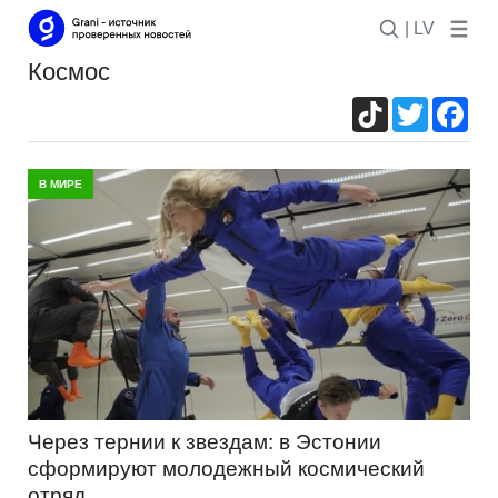
| LV
космос
TikTok
Twitter
Fac
В МИРЕ
Через тернии к звездам: в Эстонии
сформируют молодежный космический
отряд