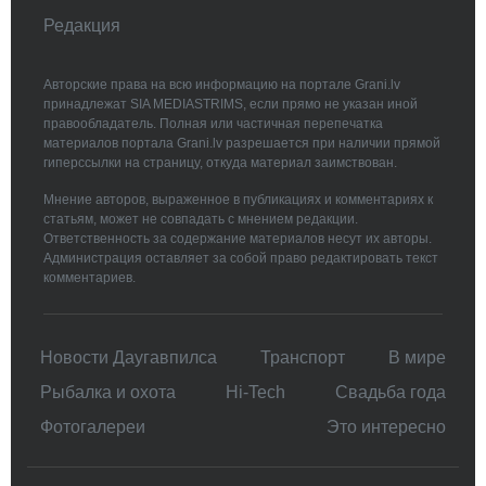
Редакция
Авторские права на всю информацию на портале Grani.lv
принадлежат SIA MEDIASTRIMS, если прямо не указан иной
правообладатель. Полная или частичная перепечатка
материалов портала Grani.lv разрешается при наличии прямой
гиперссылки на страницу, откуда материал заимствован.
Мнение авторов, выраженное в публикациях и комментариях к
статьям, может не совпадать с мнением редакции.
Ответственность за содержание материалов несут их авторы.
Администрация оставляет за собой право редактировать текст
комментариев.
Новости Даугавпилса
Транспорт
В мире
Рыбалка и охота
Hi-Tech
Свадьбa года
Фотогалереи
Это интересно