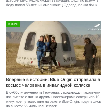
истории МКС медицинская эвакуация. Судя по всему, в
беду попал 58-летний американец Эдвард Майкл Финк.
В МИРЕ
Впервые в истории: Blue Origin отправила в
космос человека в инвалидной коляске
В субботу инженер из Германии, страдающая параличом
ног, вместе с пятью другими пассажирами совершила 10-
минутное путешествие на ракете Blue Origin, поднявшись
на высоту 65 миль над Землей.