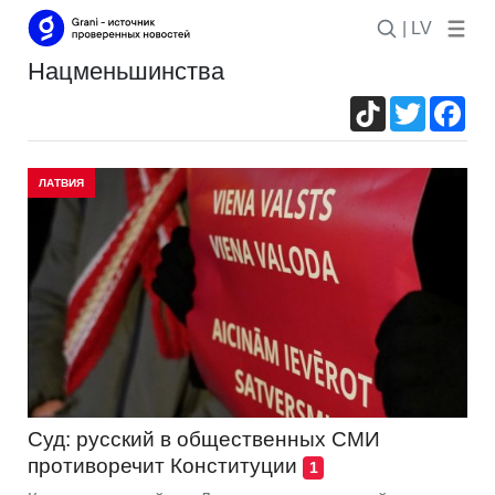
| LV
нацменьшинства
TikTok
Twitter
Fac
ЛАТВИЯ
Суд: русский в общественных СМИ
противоречит Конституции
1