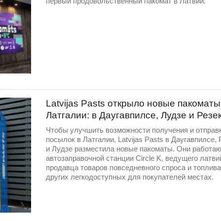
первый продовольственный пакомат в Латвии.
Latvijas Pasts открыло новые пакоматы
Латгалии: в Даугавпилсе, Лудзе и Резе
Чтобы улучшить возможности получения и отправ
посылок в Латгалии, Latvijas Pasts в Даугавпилсе,
и Лудзе разместила новые пакоматы. Они работаю
автозаправочной станции Circle K, ведущего латви
продавца товаров повседневного спроса и топлива,
других легкодоступных для покупателей местах.