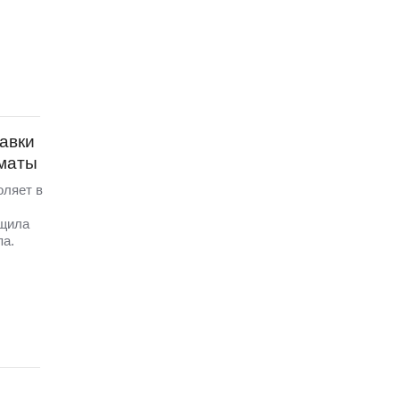
равки
оматы
оляет в
бщила
па.