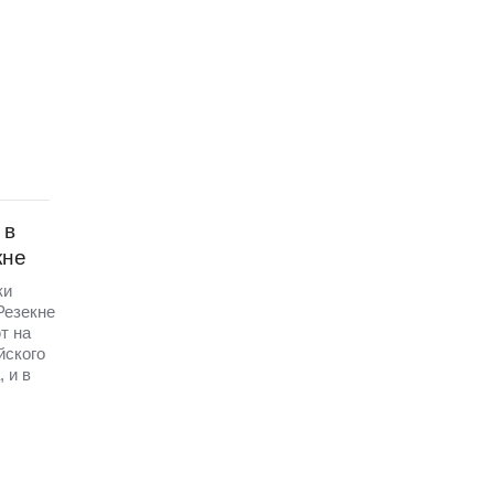
 в
кне
ки
 Резекне
т на
йского
 и в