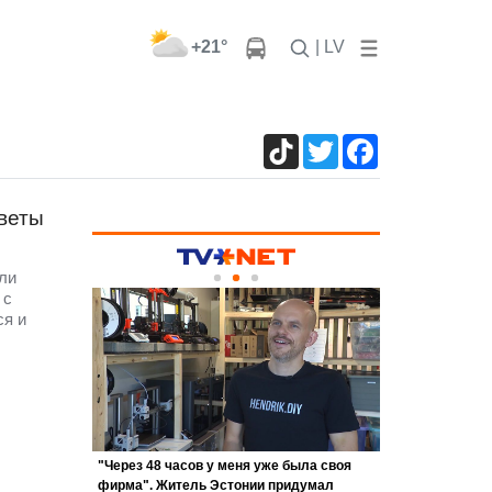
+21°
| LV
TikTok
Twitter
Facebook
оветы
ли
 с
ся и