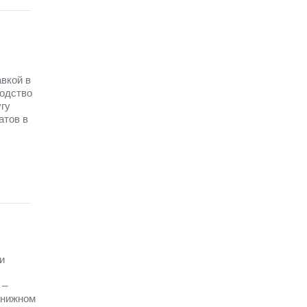
вкой в
водство
гу
атов в
и
 –
книжном