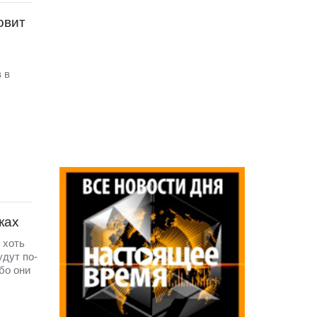
овит
 в
ках
 хоть
удут по-
бо они