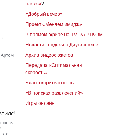
плохо»
?
«Добрый вечер»
Проект «Меняем имидж»
В прямом эфире на TV DAUTKOM
 в
Новости спидвея в Даугавпилсе
 Артем
Архив видеосюжетов
Передача «Оптимальная
скорость»
Благотворительность
«В поисках развлечений»
Игры онлайн
впилс!
 прошел
и
 эта