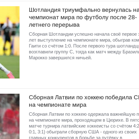
Шотландия триумфально вернулась н
чемпионат мира по футболу после 28-
летнего перерыва
Сборная Шотландии успешно начала своё первое 
лет выступление на чемпионате мира, обыграв ко
Гаити со счётом 1:0. После первого тура шотланд
возглавили группу C, тогда как матч между Бразил
Марокко завершился ничьей.
Сборная Латвии по хоккею победила 
на чемпионате мира
Сборная Латвии по хоккею одержала важнейшую 
на чемпионате мира, проходящем в Цюрихе. В пят
матче турнира латвийские хоккеисты со счётом 4:2 
0:1, 3:1) обыграли сборную США - одного из своих
главных конкурентов в борьбе за путёвку в