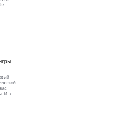
бе
игры
новый
пилсской
вас
. И в