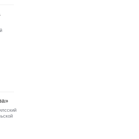
а
й
ва»
илсский
льской