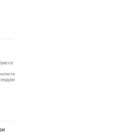
трассе
волости
 эндуро
ри