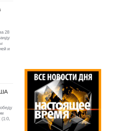
а
за 28
манду
цы
ией и
США
победу
ом
(1:0,