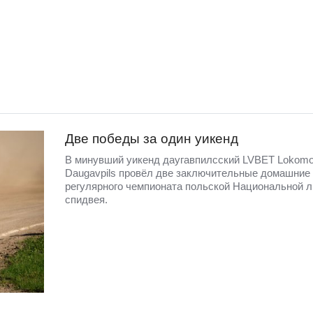
Две победы за один уикенд
В минувший уикенд даугавпилсский LVBET Lokomo
Daugavpils провёл две заключительные домашние 
регулярного чемпионата польской Национальной л
спидвея.