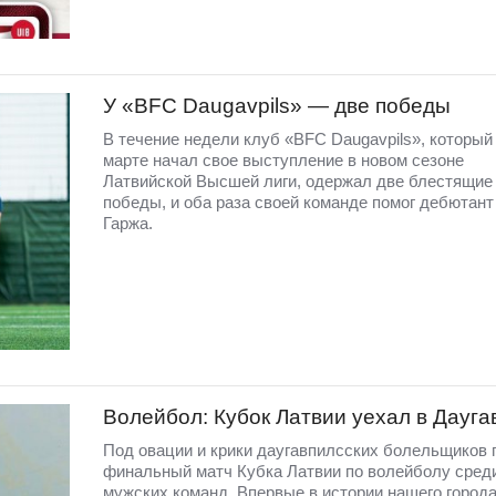
У «BFC Daugavpils» — две победы
В течение недели клуб «BFC Daugavpils», который
марте начал свое выступление в новом сезоне
Латвийской Высшей лиги, одержал две блестящие
победы, и оба раза своей команде помог дебютант
Гаржа.
Волейбол: Кубок Латвии уехал в Дауга
Под овации и крики даугавпилсских болельщиков
финальный матч Кубка Латвии по волейболу сред
мужских команд. Впервые в истории нашего города