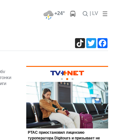
+24°
| LV
TikTok
Twitter
Facebook
tiv
гонки
иги