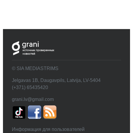
© SIA MEDIASTRIMS
Jelgavas 1B, Daugavpils, Latvija, LV-5404
(+371) 65435420
grani.lv@gmail.com
Информация для пользователей