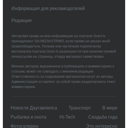
Информация для рекламодателей
Редакция
Авторские права на всю информацию на портале Grani.lv
принадлежат SIA MEDIASTRIMS, если прямо не указан иной
правообладатель. Полная или частичная перепечатка
материалов портала Grani.lv разрешается при наличии прямой
гиперссылки на страницу, откуда материал заимствован.
Мнение авторов, выраженное в публикациях и комментариях к
статьям, может не совпадать с мнением редакции.
Ответственность за содержание материалов несут их авторы.
Администрация оставляет за собой право редактировать текст
комментариев.
Новости Даугавпилса
Транспорт
В мире
Рыбалка и охота
Hi-Tech
Свадьбa года
Фотогалереи
Это интересно