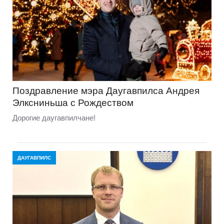
Поздравление мэра Даугавпилса Андрея
Элксниньша с Рождеством
Дорогие даугавпилчане!
ДАУГАВПИЛС