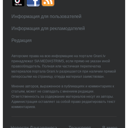
Информация для пользователей
Информация для рекламодателей
Редакция
Авторские права на всю информацию на портале Grani.lv
принадлежат SIA MEDIASTRIMS, если прямо не указан иной
правообладатель. Полная или частичная перепечатка
материалов портала Grani.lv разрешается при наличии прямой
гиперссылки на страницу, откуда материал заимствован.
Мнение авторов, выраженное в публикациях и комментариях к
статьям, может не совпадать с мнением редакции.
Ответственность за содержание материалов несут их авторы.
Администрация оставляет за собой право редактировать текст
комментариев.
Новости Даугавпилса
Транспорт
В мире