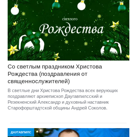
Со светлым праздником Христова
Рождества (поздравления от
священнослужителей)
В светлые дни Христова Рождества всех верующих
поздравляют архиепископ Даугавпилсский и
Резекненский Александр и духовный наставник
Старофорштадтской общины Андрей Соколов.
ДАУГАВПИЛС