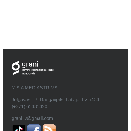
© SIA MEDIASTRIMS
Jelgavas 1B, Daugavpils, Latvija, LV-5404
(+371) 65435420
grani.lv@gmail.com