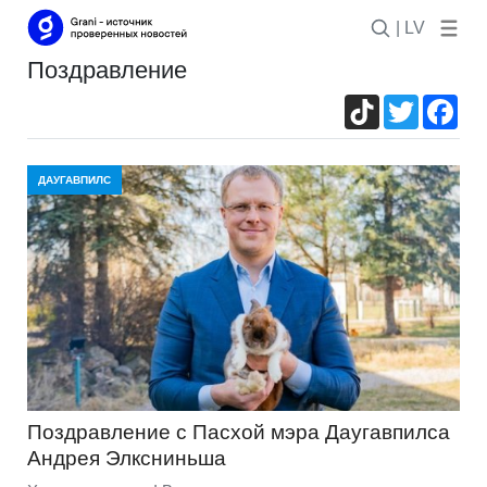
| LV
поздравление
TikTok
Twitter
Fac
ДАУГАВПИЛС
Поздравление с Пасхой мэра Даугавпилса
Андрея Элксниньша