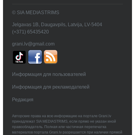
© SIA MEDIASTRIMS
Jelgavas 1B, Daugavpils, Latvija, LV-5404
(+371) 65435420
grani.lv@gmail.com
Информация для пользователей
Информация для рекламодателей
Редакция
Авторские права на всю информацию на портале Grani.lv
принадлежат SIA MEDIASTRIMS, если прямо не указан иной
правообладатель. Полная или частичная перепечатка
материалов портала Grani.lv разрешается при наличии прямой