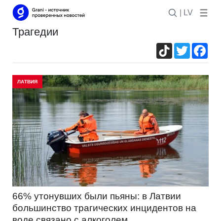
| LV
трагедии
TikTok
Twitter
Fac
ЛАТВИЯ
66% утонувших были пьяны: в Латвии
большинство трагических инцидентов на
воде связано с алкоголем