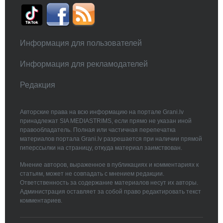
Информация для пользователей
Информация для рекламодателей
Редакция
Авторские права на всю информацию на портале Grani.lv
принадлежат SIA MEDIASTRIMS, если прямо не указан иной
правообладатель. Полная или частичная перепечатка
материалов портала Grani.lv разрешается при наличии прямой
гиперссылки на страницу, откуда материал заимствован.
Мнение авторов, выраженное в публикациях и комментариях к
статьям, может не совпадать с мнением редакции.
Ответственность за содержание материалов несут их авторы.
Администрация оставляет за собой право редактировать текст
комментариев.