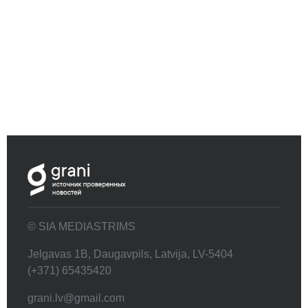
© SIA MEDIASTRIMS
Jelgavas 1B, Daugavpils, Latvija, LV-5404
(+371) 65435420
grani.lv@gmail.com