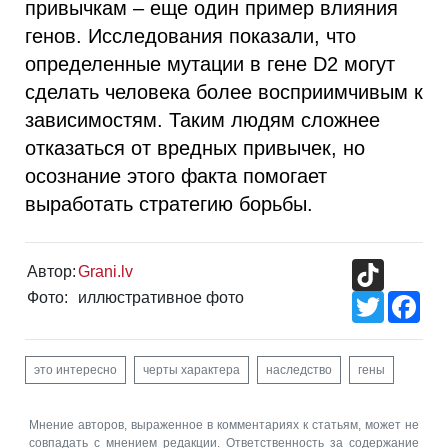
привычкам – еще один пример влияния
генов. Исследования показали, что
определенные мутации в гене D2 могут
сделать человека более восприимчивым к
зависимостям. Таким людям сложнее
отказаться от вредных привычек, но
осознание этого факта помогает
выработать стратегию борьбы.
TikTok
Автор:
Grani.lv
Фото:
иллюстративное фото
Twitter
Fac
это интересно
черты характера
наследство
гены
Мнение авторов, выраженное в комментариях к статьям, может не
совпадать с мнением редакции. Ответственность за содержание