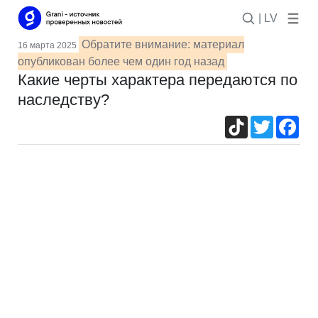
| LV
Обратите внимание: материал
16 марта 2025
опубликован более чем один год назад
Какие черты характера передаются по
наследству?
TikTok
Twitter
Fac